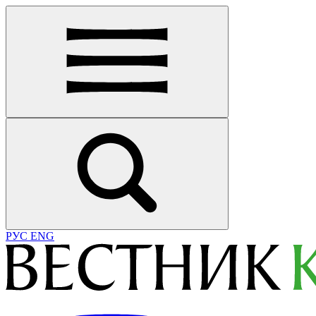
РУС
ENG