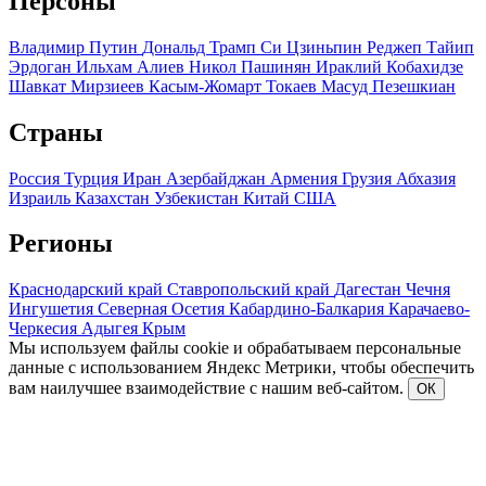
Персоны
Владимир Путин
Дональд Трамп
Си Цзиньпин
Реджеп Тайип
Эрдоган
Ильхам Алиев
Никол Пашинян
Ираклий Кобахидзе
Шавкат Мирзиеев
Касым-Жомарт Токаев
Масуд Пезешкиан
Страны
Россия
Турция
Иран
Азербайджан
Армения
Грузия
Абхазия
Израиль
Казахстан
Узбекистан
Китай
США
Регионы
Краснодарский край
Ставропольский край
Дагестан
Чечня
Ингушетия
Северная Осетия
Кабардино-Балкария
Карачаево-
Черкесия
Адыгея
Крым
Мы используем файлы cookie и обрабатываем персональные
данные с использованием Яндекс Метрики, чтобы обеспечить
вам наилучшее взаимодействие с нашим веб-сайтом.
ОК