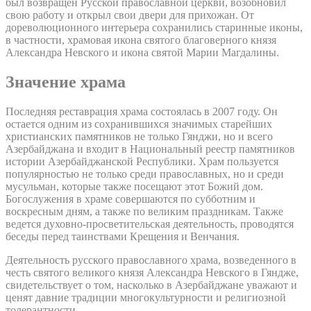
был возвращен Русской православной церкви, возобновил
свою работу и открыл свои двери для прихожан. От
дореволюционного интерьера сохранились старинные иконы,
в частности, храмовая икона святого благоверного князя
Александра Невского и икона святой Марии Магдалины.
Значение храма
Последняя реставрация храма состоялась в 2007 году. Он
остается одним из сохранившихся значимых старейших
христианских памятников не только Гянджи, но и всего
Азербайджана и входит в Национальный реестр памятников
истории Азербайджанской Республики. Храм пользуется
популярностью не только среди православных, но и среди
мусульман, которые также посещают этот Божий дом.
Богослужения в храме совершаются по субботним и
воскресным дням, а также по великим праздникам. Также
ведется духовно-просветительская деятельность, проводятся
беседы перед таинствами Крещения и Венчания.
Деятельность русского православного храма, возведенного в
честь святого великого князя Александра Невского в Гяндже,
свидетельствует о том, насколько в Азербайджане уважают и
ценят давние традиции многокультурности и религиозной
толерантности.