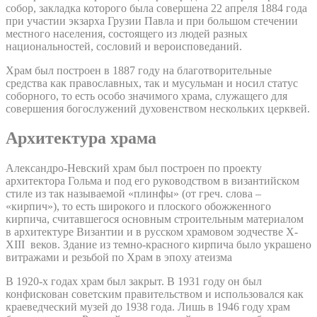
собор, закладка которого была совершена 22 апреля 1884 года
при участии экзарха Грузии Павла и при большом стечении
местного населения, состоящего из людей разных
национальностей, сословий и вероисповеданий.
Храм был построен в 1887 году на благотворительные
средства как православных, так и мусульман и носил статус
соборного, то есть особо значимого храма, служащего для
совершения богослужений духовенством нескольких церквей.
Архитектура храма
Александро-Невский храм был построен по проекту
архитектора Гольма и под его руководством в византийском
стиле из так называемой «плинфы» (от греч. слова –
«кирпич»), то есть широкого и плоского обожженного
кирпича, считавшегося основным строительным материалом
в архитектуре Византии и в русском храмовом зодчестве X-
XIII веков. Здание из темно-красного кирпича было украшено
витражами и резьбой по Храм в эпоху атеизма
В 1920-х годах храм был закрыт. В 1931 году он был
конфискован советским правительством и использовался как
краеведческий музей до 1938 года. Лишь в 1946 году храм