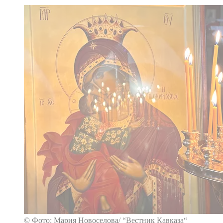
© Фото: Мария Новоселова/ “Вестник Кавказа“