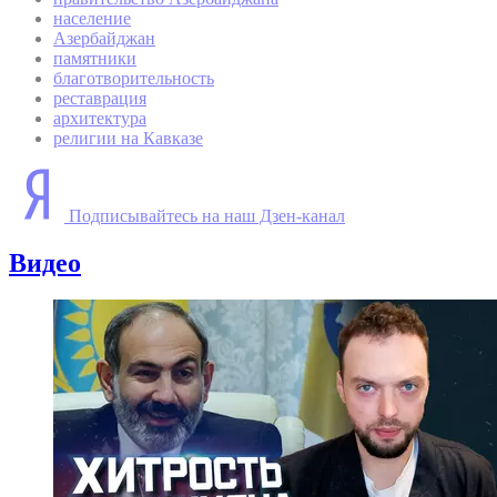
население
Азербайджан
памятники
благотворительность
реставрация
архитектура
религии на Кавказе
Подписывайтесь на наш Дзен-канал
Видео