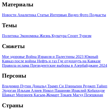
Материалы
Новости
Аналитика
Статьи
Интервью
Видео
Фото
Подкасты
Темы
Политика
Экономика
Жизнь
Культура
Спорт
Туризм
Сюжеты
Мое здоровье
Война Израиля и Палестины 2023
Южный
Кавказ после войны
Нефть и газ
Где отдохнуть на Кавказе
Правила ислама
Президентские выборы в Азербайджане 2024
Персоны
Владимир Путин
Дональд Трамп
Си Цзиньпин
Реджеп Тайип
Эрдоган
Ильхам Алиев
Никол Пашинян
Ираклий Кобахидзе
Шавкат Мирзиеев
Касым-Жомарт Токаев
Масуд Пезешкиан
Страны