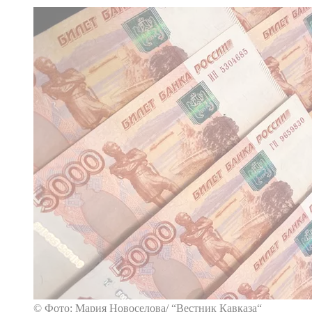
© Фото: Мария Новоселова/ “Вестник Кавказа“