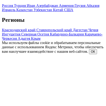
Россия
Турция
Иран
Азербайджан
Армения
Грузия
Абхазия
Израиль
Казахстан
Узбекистан
Китай
США
Регионы
Краснодарский край
Ставропольский край
Дагестан
Чечня
Ингушетия
Северная Осетия
Кабардино-Балкария
Карачаево-
Черкесия
Адыгея
Крым
Мы используем файлы cookie и обрабатываем персональные
данные с использованием Яндекс Метрики, чтобы обеспечить
вам наилучшее взаимодействие с нашим веб-сайтом.
ОК