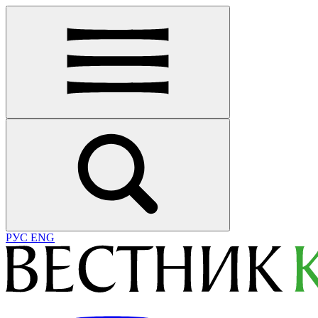
РУС
ENG