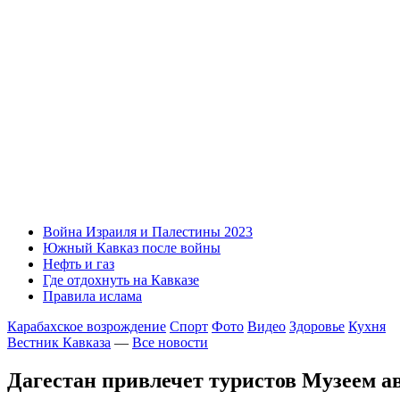
Война Израиля и Палестины 2023
Южный Кавказ после войны
Нефть и газ
Где отдохнуть на Кавказе
Правила ислама
Карабахское возрождение
Спорт
Фото
Видео
Здоровье
Кухня
Вестник Кавказа
—
Все новости
Дагестан привлечет туристов Музеем а