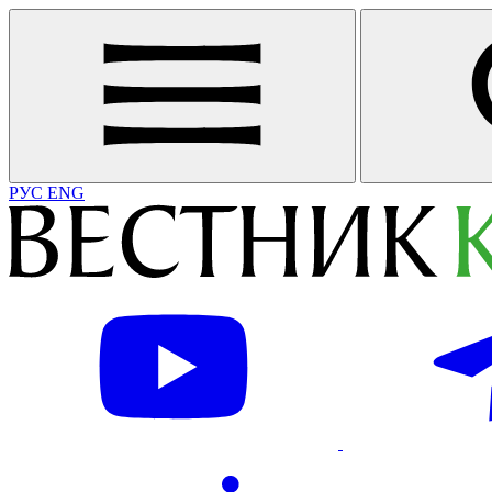
РУС
ENG