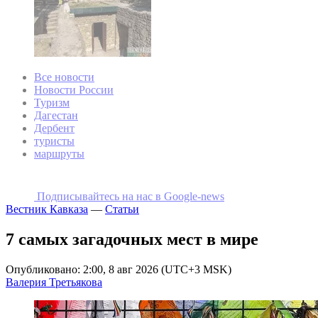
Все новости
Новости России
Туризм
Дагестан
Дербент
туристы
маршруты
Подписывайтесь на наc в Google-news
Вестник Кавказа
—
Статьи
7 самых загадочных мест в мире
Опубликовано: 2:00, 8 авг 2026 (UTC+3 MSK)
Валерия Третьякова