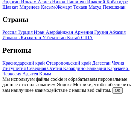
Эрдоган
Ильхам Алиев
Никол Пашинян
Ираклий Кобахидзе
Шавкат Мирзиеев
Касым-Жомарт Токаев
Масуд Пезешкиан
Страны
Россия
Турция
Иран
Азербайджан
Армения
Грузия
Абхазия
Израиль
Казахстан
Узбекистан
Китай
США
Регионы
Краснодарский край
Ставропольский край
Дагестан
Чечня
Ингушетия
Северная Осетия
Кабардино-Балкария
Карачаево-
Черкесия
Адыгея
Крым
Мы используем файлы cookie и обрабатываем персональные
данные с использованием Яндекс Метрики, чтобы обеспечить
вам наилучшее взаимодействие с нашим веб-сайтом.
ОК