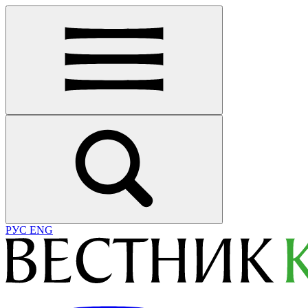
РУС
ENG