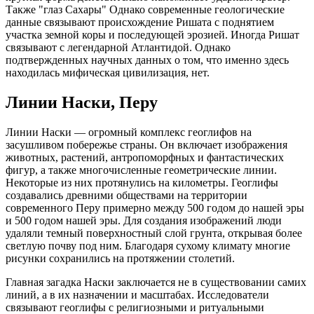
Также "глаз Сахары" Однако современные геологические
данные связывают происхождение Ришата с поднятием
участка земной коры и последующей эрозией. Иногда Ришат
связывают с легендарной Атлантидой. Однако
подтвержденных научных данных о том, что именно здесь
находилась мифическая цивилизация, нет.
Линии Наски, Перу
Линии Наски — огромный комплекс геоглифов на
засушливом побережье страны. Он включает изображения
животных, растений, антропоморфных и фантастических
фигур, а также многочисленные геометрические линии.
Некоторые из них протянулись на километры. Геоглифы
создавались древними обществами на территории
современного Перу примерно между 500 годом до нашей эры
и 500 годом нашей эры. Для создания изображений люди
удаляли темный поверхностный слой грунта, открывая более
светлую почву под ним. Благодаря сухому климату многие
рисунки сохранились на протяжении столетий.
Главная загадка Наски заключается не в существовании самих
линий, а в их назначении и масштабах. Исследователи
связывают геоглифы с религиозными и ритуальными