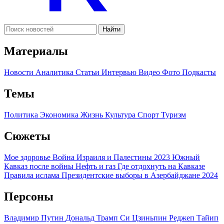
Найти
Материалы
Новости
Аналитика
Статьи
Интервью
Видео
Фото
Подкасты
Темы
Политика
Экономика
Жизнь
Культура
Спорт
Туризм
Сюжеты
Мое здоровье
Война Израиля и Палестины 2023
Южный
Кавказ после войны
Нефть и газ
Где отдохнуть на Кавказе
Правила ислама
Президентские выборы в Азербайджане 2024
Персоны
Владимир Путин
Дональд Трамп
Си Цзиньпин
Реджеп Тайип