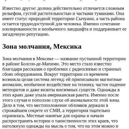
Известно другое: долина действительно отличается сложным
рельефом, густой растительностью и частыми туманами. Она
имеет статус природной территории Сычуани, а часть района
остается труднодоступной для человека. Именно сочетание
изолированности и необычного ландшафта и поддерживает ее
загадочную репутацию.
Зона молчания, Мексика
Зона молчания в Мексике — название пустынной территории
в районе Болсон-де-Мапими. Это место стало известно
благодаря рассказам о проблемах с радиосвязью и странных
сбоях оборудования. Вокруг территории со временем
возникла целая система легенд: ей приписывали магнитные
аномалии, необычное воздействие на технику, частое падение
метеоритов и даже визиты внеземных существ. Однажды в
этих краях даже упала американская ракета. Именно после
этого случая и поползли слухи об аномальности этой зоны.
Дело в том, что местоположение обломков держали в
строжайшем секрете от СМИ, а территория тщательно
охранялась. Местные нанятые для охраны и начали
распространять истории о таинственности этих краев, что
натолкнуло однажды на мысль о том, что на этом можно и