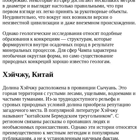
побережью. Некоторые из сфер достигают нескольких метров
в диаметре и выглядят настолько правильными, что при
первом взгляде их легко принять за рукотворные объекты.
Неудивительно, что вокруг них возникли версии о
неизвестной цивилизации и даже внеземном происхождении.
Однако геологические исследования относят подобные
образования к конкрециям — структурам, которые
формируются внутри осадочных пород в результате
минеральных процессов. Для сфер Чампа характерна
необычная округлая форма, но само существование
природных конкреций хорошо известно геологам.
Хэйчжу, Китай
Долина Хэйчжу расположена в провинции Сычуань. Это
горная территория с густыми лесами, ущельями, водоемами и
частыми туманами. Из-за труднодоступного рельефа и
суровых природных условий долина приобрела репутацию
загадочного места. В популярной литературе Хэйчжу
называют "китайским Бермудским треугольником". С
регионом связаны рассказы о пропавших людях и
необъяснимых происшествиях. Однако эти истории относятся
преимущественно к местным легендам и популярным
публикациям, а не к установленным научным фактам.