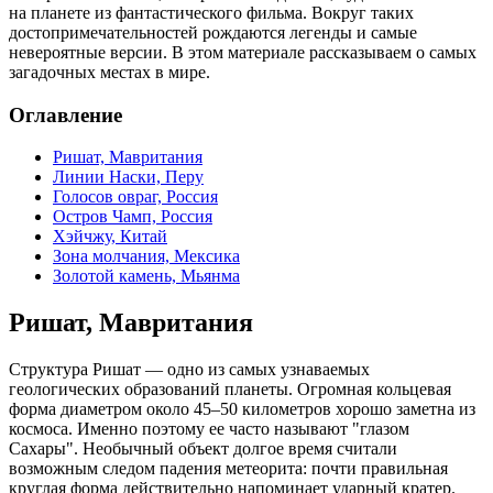
на планете из фантастического фильма. Вокруг таких
достопримечательностей рождаются легенды и самые
невероятные версии. В этом материале рассказываем о самых
загадочных местах в мире.
Оглавление
Ришат, Мавритания
Линии Наски, Перу
Голосов овраг, Россия
Остров Чамп, Россия
Хэйчжу, Китай
Зона молчания, Мексика
Золотой камень, Мьянма
Ришат, Мавритания
Структура Ришат — одно из самых узнаваемых
геологических образований планеты. Огромная кольцевая
форма диаметром около 45–50 километров хорошо заметна из
космоса. Именно поэтому ее часто называют "глазом
Сахары". Необычный объект долгое время считали
возможным следом падения метеорита: почти правильная
круглая форма действительно напоминает ударный кратер.