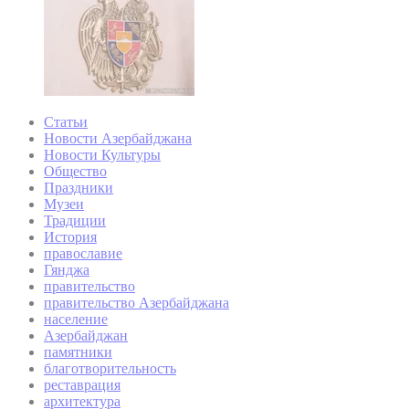
Статьи
Новости Азербайджана
Новости Культуры
Общество
Праздники
Музеи
Традиции
История
православие
Гянджа
правительство
правительство Азербайджана
население
Азербайджан
памятники
благотворительность
реставрация
архитектура