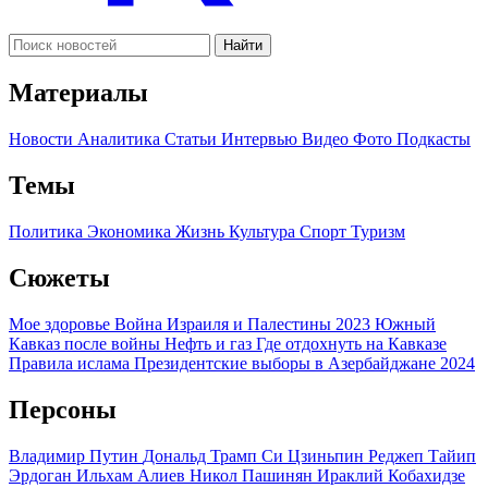
Найти
Материалы
Новости
Аналитика
Статьи
Интервью
Видео
Фото
Подкасты
Темы
Политика
Экономика
Жизнь
Культура
Спорт
Туризм
Сюжеты
Мое здоровье
Война Израиля и Палестины 2023
Южный
Кавказ после войны
Нефть и газ
Где отдохнуть на Кавказе
Правила ислама
Президентские выборы в Азербайджане 2024
Персоны
Владимир Путин
Дональд Трамп
Си Цзиньпин
Реджеп Тайип
Эрдоган
Ильхам Алиев
Никол Пашинян
Ираклий Кобахидзе