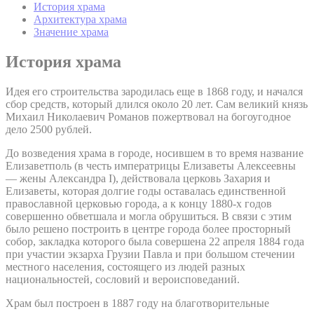
История храма
Архитектура храма
Значение храма
История храма
Идея его строительства зародилась еще в 1868 году, и начался
сбор средств, который длился около 20 лет. Сам великий князь
Михаил Николаевич Романов пожертвовал на богоугодное
дело 2500 рублей.
До возведения храма в городе, носившем в то время название
Елизаветполь (в честь императрицы Елизаветы Алексеевны
— жены Александра I), действовала церковь Захария и
Елизаветы, которая долгие годы оставалась единственной
православной церковью города, а к концу 1880-х годов
совершенно обветшала и могла обрушиться. В связи с этим
было решено построить в центре города более просторный
собор, закладка которого была совершена 22 апреля 1884 года
при участии экзарха Грузии Павла и при большом стечении
местного населения, состоящего из людей разных
национальностей, сословий и вероисповеданий.
Храм был построен в 1887 году на благотворительные