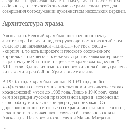
средства как православных, так и мусульман и носил статус
соборного, то есть особо значимого храма, служащего для
совершения богослужений духовенством нескольких церквей.
Архитектура храма
Александро-Невский храм был построен по проекту
архитектора Гольма и под его руководством в византийском
стиле из так называемой «плинфы» (от греч. слова –
«кирпич»), то есть широкого и плоского обожженного
кирпича, считавшегося основным строительным материалом
в архитектуре Византии и в русском храмовом зодчестве X-
XIII веков. Здание из темно-красного кирпича было украшено
витражами и резьбой по Храм в эпоху атеизма
В 1920-х годах храм был закрыт. В 1931 году он был
конфискован советским правительством и использовался как
краеведческий музей до 1938 года. Лишь в 1946 году храм
был возвращен Русской православной церкви, возобновил
свою работу и открыл свои двери для прихожан. От
дореволюционного интерьера сохранились старинные иконы,
в частности, храмовая икона святого благоверного князя
Александра Невского и икона святой Марии Магдалины.