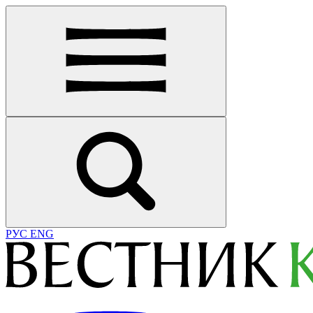
РУС
ENG