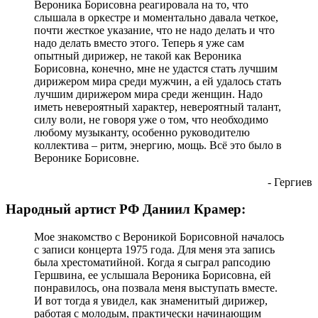
Вероника Борисовна реагировала на то, что
слышала в оркестре и моментально давала четкое,
почти жесткое указание, что не надо делать и что
надо делать вместо этого. Теперь я уже сам
опытный дирижер, не такой как Вероника
Борисовна, конечно, мне не удастся стать лучшим
дирижером мира среди мужчин, а ей удалось стать
лучшим дирижером мира среди женщин. Надо
иметь невероятный характер, невероятный талант,
силу воли, не говоря уже о том, что необходимо
любому музыканту, особенно руководителю
коллектива – ритм, энергию, мощь. Всё это было в
Веронике Борисовне.
- Гергиев
Народный артист РФ Даниил Крамер:
Мое знакомство с Вероникой Борисовной началось
с записи концерта 1975 года. Для меня эта запись
была хрестоматийной. Когда я сыграл рапсодию
Гершвина, ее услышала Вероника Борисовна, ей
понравилось, она позвала меня выступать вместе.
И вот тогда я увидел, как знаменитый дирижер,
работая с молодым, практически начинающим