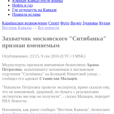
Южный Кавказ после войны
Нефть и газ
Где отдохнуть на Кавказе
Правила ислама
Карабахское возрождение
Спорт
Фото
Видео
Здоровье
Кухня
Вестник Кавказа
—
Все новости
Захватчик московского "Ситибанка"
признан вменяемым
Опубликовано: 23:15, 9 сен 2016 (UTC+3 MSK)
Медэксперты признали вменяемым бизнесмена
Арама
Петросяна
, захватившего заложников в московском
отделении "Ситибанка" на Большой Никитской улице, -
сообщил его адвокат
Станислав Мальцев
.
"Накануне Петросяну провели экспертизу, врачи сказали ему,
что он вменяемый, здоровый, но бумагу с результатами
экспертизы мы еще не получили", - сказал Мальцев, передает
РИА Новости.
Напомним, как ранее сообщал "Вестник Кавказа", бизнесмен