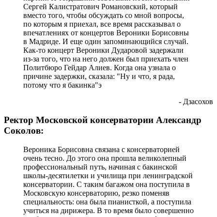
Сергей Калистратович Романовский, который
вместо того, чтобы обсуждать со мной вопросы,
по которым я приехал, все время рассказывал о
впечатлениях от концертов Вероники Борисовны
в Мадриде. И еще один запоминающийся случай.
Как-то концерт Вероники Дударовой задержали
из-за того, что на него должен был приехать член
Политбюро Гейдар Алиев. Когда она узнала о
причине задержки, сказала: "Ну и что, я рада,
потому что я бакинка"э
- Дзасохов
Ректор Московской консерватории Александр
Соколов:
Вероника Борисовна связана с консерваторией
очень тесно. До этого она прошла великолепный
профессиональный путь, начиная с бакинской
школы-десятилетки и училища при ленинградской
консерватории. С таким багажом она поступила в
Московскую консерваторию, резко поменяв
специальность: она была пианисткой, а поступила
учиться на дирижера. В то время было совершенно