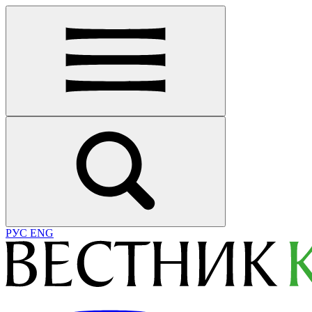
РУС
ENG