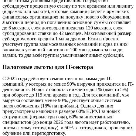
по льготным условиям кредитования. Государство
субсидирует процентную ставку по тем кредитам или лизингу
(в драмах или валюте), которые компания берет в армянских
финансовых организациях на покупку нового оборудования.
Льготный период по погашению основной суммы составляет
до 6 месяцев, срок договора в пределах 120 месяцев, срок
субсидирования ставки до 42 месяцев. Максимальный размер
субсидируемого кредита 1 млрд драмов. Если в проекте
участвует группа взаимосвязанных компаний и одна из них
вложила в уставный капитал от 200 млн драмов за год до
заявки, то для всей группы увеличивают лимит субсидий.
Налоговые льготы для IT-сектора
С 2025 года действует семилетняя программа для IT-
компаний, у которых не менее 90% выручки приходится на IT-
деятельность. Налог с оборота снижается до 1% (вместо 5%)
при обороте до 115 млн драмов в год. Для тех компаний, чья
выручка составляет менее 90%, действует общая система
налогообложения (18% на прибыль). Однако для них
предусмотрены кэшбеки в размере 60% НДФЛ за новых
сотрудников (первые три года), 60% за иностранных
специалистов (до конца 2026 года льгота идет работодателю,
потом самому сотруднику), и 50% за сотрудников, прошедших
обучение или переподготовку.