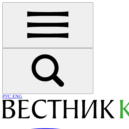
РУС
ENG