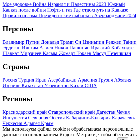
Мое здоровье
Война Израиля и Палестины 2023
Южный
Кавказ после войны
Нефть и газ
Где отдохнуть на Кавказе
Правила ислама
Президентские выборы в Азербайджане 2024
Персоны
Владимир Путин
Дональд Трамп
Си Цзиньпин
Реджеп Тайип
Эрдоган
Ильхам Алиев
Никол Пашинян
Ираклий Кобахидзе
Шавкат Мирзиеев
Касым-Жомарт Токаев
Масуд Пезешкиан
Страны
Россия
Турция
Иран
Азербайджан
Армения
Грузия
Абхазия
Израиль
Казахстан
Узбекистан
Китай
США
Регионы
Краснодарский край
Ставропольский край
Дагестан
Чечня
Ингушетия
Северная Осетия
Кабардино-Балкария
Карачаево-
Черкесия
Адыгея
Крым
Мы используем файлы cookie и обрабатываем персональные
данные с использованием Яндекс Метрики, чтобы обеспечить