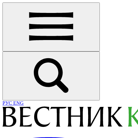
РУС
ENG