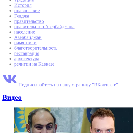
История
православие
Гянджа
правительство
правительство Азербайджана
население
Азербайджан
памятники
благотворительность
реставрация
архитектура
религии на Кавказе
Подписывайтесь на нашу страницу "ВКонтакте"
Видео