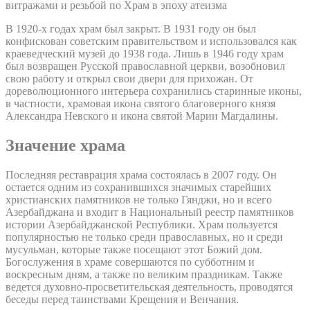
витражами и резьбой по Храм в эпоху атеизма
В 1920-х годах храм был закрыт. В 1931 году он был
конфискован советским правительством и использовался как
краеведческий музей до 1938 года. Лишь в 1946 году храм
был возвращен Русской православной церкви, возобновил
свою работу и открыл свои двери для прихожан. От
дореволюционного интерьера сохранились старинные иконы,
в частности, храмовая икона святого благоверного князя
Александра Невского и икона святой Марии Магдалины.
Значение храма
Последняя реставрация храма состоялась в 2007 году. Он
остается одним из сохранившихся значимых старейших
христианских памятников не только Гянджи, но и всего
Азербайджана и входит в Национальный реестр памятников
истории Азербайджанской Республики. Храм пользуется
популярностью не только среди православных, но и среди
мусульман, которые также посещают этот Божий дом.
Богослужения в храме совершаются по субботним и
воскресным дням, а также по великим праздникам. Также
ведется духовно-просветительская деятельность, проводятся
беседы перед таинствами Крещения и Венчания.