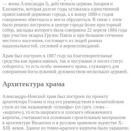
— жены Александра I), действовала церковь Захария и
Елизаветы, которая долгие годы оставалась единственной
православной церковью города, а к концу 1880-х годов
совершенно обветшала и могла обрушиться. В связи с этим
было решено построить в центре города более просторный
собор, закладка которого была совершена 22 апреля 1884 года
при участии экзарха Грузии Павла и при большом стечении
местного населения, состоящего из людей разных
национальностей, сословий и вероисповеданий.
Храм был построен в 1887 году на благотворительные
средства как православных, так и мусульман и носил статус
соборного, то есть особо значимого храма, служащего для
совершения богослужений духовенством нескольких церквей.
Архитектура храма
Александро-Невский храм был построен по проекту
архитектора Гольма и под его руководством в византийском
стиле из так называемой «плинфы» (от греч. слова –
«кирпич»), то есть широкого и плоского обожженного
кирпича, считавшегося основным строительным материалом
в архитектуре Византии и в русском храмовом зодчестве X-
XIII веков. Здание из темно-красного кирпича было украшено