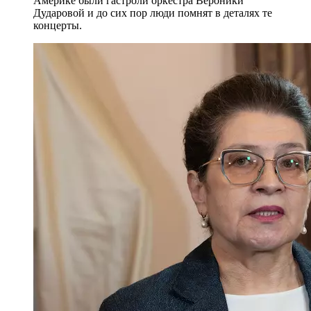
Америке были гастроли оркестра Вероники
Дударовой и до сих пор люди помнят в деталях те
концерты.