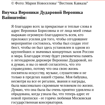
© Фото: Мария Новоселова/ "Вестник Кавказа"
Внучка Вероники Дударовой Вероника
Вайнштейн:
Я благодарю всех за прекрасные и теплые слова в
адрес Вероники Борисовны и от лица моей семьи
выражаю огромную благодарность всем, кто
приложил усилия для того, чтобы сегодняшнее
мероприятие состоялось, чтобы был создан этот
бюст, чтобы он был здесь установлен в одном из
крупнейших и значимых концертных залов России
и мира. Благодаря этому будет увековечена память
о легендарном дирижере Веронике Дударовой, но
я думаю, и вы со мной согласитесь, что это
справедливо, потому что она свою жизнь
посвятила искусству, музыке, слушателям и не
только в пределах нашей страны. Моя бабушка,
несмотря на все ее регалии, звания и награды,
была максимально скромным человеком по жизни.
Думаю, что она была бы очень приятно удивлена и
обрадована, когда узнала бы, что теперь адрес ее
новой прописки - ее горячо любимая Московская
государственная консерватория.