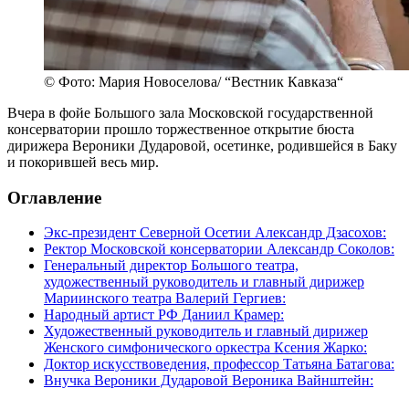
© Фото: Мария Новоселова/ “Вестник Кавказа“
Вчера в фойе Большого зала Московской государственной
консерватории прошло торжественное открытие бюста
дирижера Вероники Дударовой, осетинке, родившейся в Баку
и покорившей весь мир.
Оглавление
Экс-президент Северной Осетии Александр Дзасохов:
Ректор Московской консерватории Александр Соколов:
Генеральный директор Большого театра,
художественный руководитель и главный дирижер
Мариинского театра Валерий Гергиев:
Народный артист РФ Даниил Крамер:
Художественный руководитель и главный дирижер
Женского симфонического оркестра Ксения Жарко:
Доктор искусствоведения, профессор Татьяна Батагова:
Внучка Вероники Дударовой Вероника Вайнштейн: