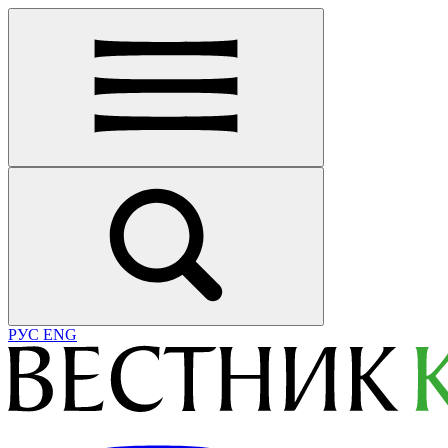
РУС
ENG