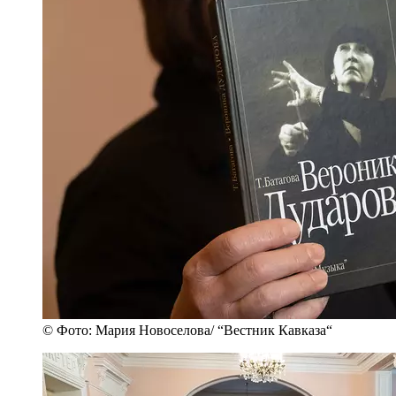
© Фото: Мария Новоселова/ “Вестник Кавказа“