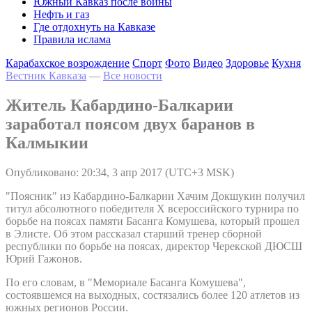
Южный Кавказ после войны
Нефть и газ
Где отдохнуть на Кавказе
Правила ислама
Карабахское возрождение
Спорт
Фото
Видео
Здоровье
Кухня
Вестник Кавказа
—
Все новости
Житель Кабардино-Балкарии
заработал поясом двух баранов в
Калмыкии
Опубликовано: 20:34, 3 апр 2017 (UTC+3 MSK)
"Поясник" из Кабардино-Балкарии Хачим Докшукин получил
титул абсолютного победителя X всероссийского турнира по
борьбе на поясах памяти Басанга Комушева, который прошел
в Элисте. Об этом рассказал старший тренер сборной
республики по борьбе на поясах, директор Черекской ДЮСШ
Юрий Гажонов.
По его словам, в "Мемориале Басанга Комушева",
состоявшемся на выходных, состязались более 120 атлетов из
южных регионов России.