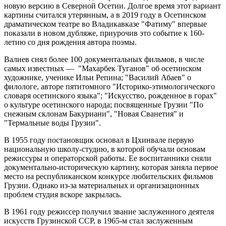
новую версию в Северной Осетии. Долгое время этот вариант
картины считался утерянным, а в 2019 году в Осетинском
драматическом театре во Владикавказе "Фатиму" впервые
показали в новом дубляже, приурочив это событие к 160-
летию со дня рождения автора поэмы.
Валиев снял более 100 документальных фильмов, в числе
самых известных — "Махарбек Туганов" об осетинском
художнике, ученике Ильи Репина; "Василий Абаев" о
филологе, авторе пятитомного "Историко-этимологического
словаря осетинского языка"; "Искусство, рожденное в горах"
о культуре осетинского народа; посвященные Грузии "По
снежным склонам Бакуриани", "Новая Сванетия" и
"Термальные воды Грузии".
В 1955 году постановщик основал в Цхинвале первую
национальную школу-студию, в которой обучали основам
режиссуры и операторской работы. Ее воспитанники сняли
документально-историческую картину, которая заняла первое
место на республиканском конкурсе любительских фильмов
Грузии. Однако из-за материальных и организационных
проблем студия вскоре закрылась.
В 1961 году режиссер получил звание заслуженного деятеля
искусств Грузинской ССР, в 1965-м стал заслуженным