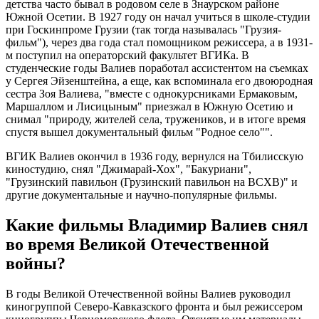
детства часто бывал в родовом селе в Знаурском районе
Южной Осетии. В 1927 году он начал учиться в школе-студии
при Госкинпроме Грузии (так тогда называлась "Грузия-
фильм"), через два года стал помощником режиссера, а в 1931-
м поступил на операторский факультет ВГИКа. В
студенческие годы Валиев поработал ассистентом на съемках
у Сергея Эйзенштейна, а еще, как вспоминала его двоюродная
сестра Зоя Валиева, "вместе с однокурсниками Ермаковым,
Маршаллом и Лисицыным" приезжал в Южную Осетию и
снимал "природу, жителей села, тружеников, и в итоге время
спустя вышел документальный фильм "Родное село"".
ВГИК Валиев окончил в 1936 году, вернулся на Тбилисскую
киностудию, снял "Джимарай-Хох", "Бакуриани",
"Грузинский павильон (Грузинский павильон на ВСХВ)" и
другие документальные и научно-популярные фильмы.
Какие фильмы Владимир Валиев снял
во время Великой Отечественной
войны?
В годы Великой Отечественной войны Валиев руководил
киногруппой Северо-Кавказского фронта и был режиссером