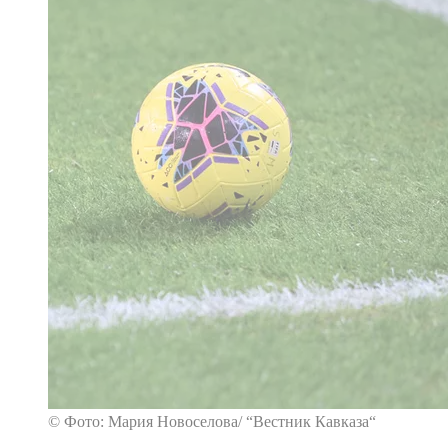
© Фото: Мария Новоселова/ “Вестник Кавказа“