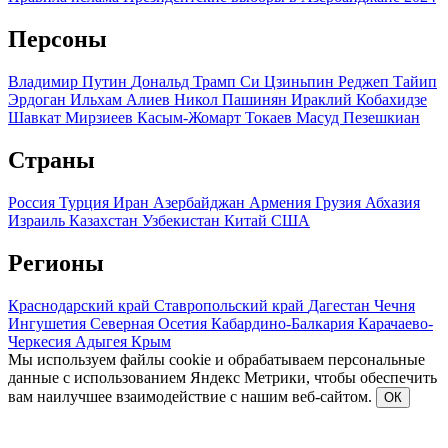
Персоны
Владимир Путин
Дональд Трамп
Си Цзиньпин
Реджеп Тайип
Эрдоган
Ильхам Алиев
Никол Пашинян
Ираклий Кобахидзе
Шавкат Мирзиеев
Касым-Жомарт Токаев
Масуд Пезешкиан
Страны
Россия
Турция
Иран
Азербайджан
Армения
Грузия
Абхазия
Израиль
Казахстан
Узбекистан
Китай
США
Регионы
Краснодарский край
Ставропольский край
Дагестан
Чечня
Ингушетия
Северная Осетия
Кабардино-Балкария
Карачаево-
Черкесия
Адыгея
Крым
Мы используем файлы cookie и обрабатываем персональные
данные с использованием Яндекс Метрики, чтобы обеспечить
вам наилучшее взаимодействие с нашим веб-сайтом.
ОК