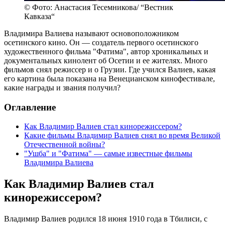
© Фото: Анастасия Тесемникова/ “Вестник
Кавказа“
Владимира Валиева называют основоположником
осетинского кино. Он — создатель первого осетинского
художественного фильма "Фатима", автор хроникальных и
документальных кинолент об Осетии и ее жителях. Много
фильмов снял режиссер и о Грузии. Где учился Валиев, какая
его картина была показана на Венецианском кинофестивале,
какие награды и звания получил?
Оглавление
Как Владимир Валиев стал кинорежиссером?
Какие фильмы Владимир Валиев снял во время Великой
Отечественной войны?
"Ушба" и "Фатима" — самые известные фильмы
Владимира Валиева
Как Владимир Валиев стал
кинорежиссером?
Владимир Валиев родился 18 июня 1910 года в Тбилиси, с