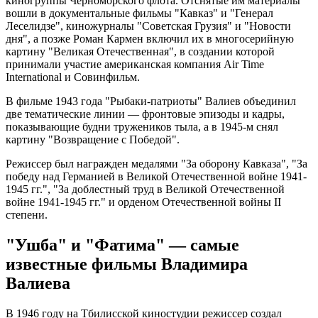
киногруппы Черноморского флота. Отснятые им материалы
вошли в документальные фильмы "Кавказ" и "Генерал
Леселидзе", киножурналы "Советская Грузия" и "Новости
дня", а позже Роман Кармен включил их в многосерийную
картину "Великая Отечественная", в создании которой
принимали участие американская компания Air Time
International и Совинфильм.
В фильме 1943 года "Рыбаки-патриоты" Валиев объединил
две тематические линии — фронтовые эпизоды и кадры,
показывающие будни тружеников тыла, а в 1945-м снял
картину "Возвращение с Победой".
Режиссер был награжден медалями "За оборону Кавказа", "За
победу над Германией в Великой Отечественной войне 1941-
1945 гг.", "За доблестный труд в Великой Отечественной
войне 1941-1945 гг." и орденом Отечественной войны II
степени.
"Ушба" и "Фатима" — самые
известные фильмы Владимира
Валиева
В 1946 году на Тбилисской киностудии режиссер создал