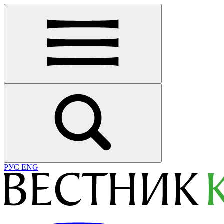
РУС
ENG