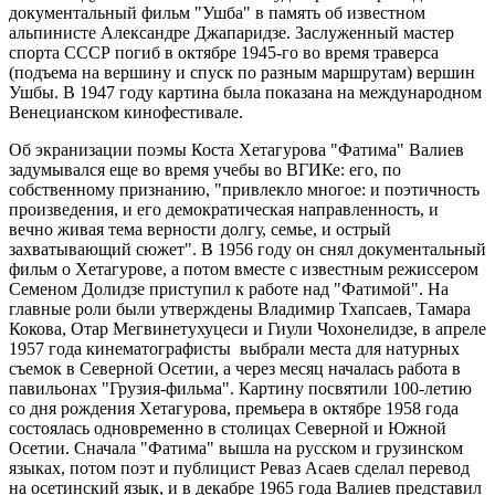
документальный фильм "Ушба" в память об известном
альпинисте Александре Джапаридзе. Заслуженный мастер
спорта СССР погиб в октябре 1945-го во время траверса
(подъема на вершину и спуск по разным маршрутам) вершин
Ушбы. В 1947 году картина была показана на международном
Венецианском кинофестивале.
Об экранизации поэмы Коста Хетагурова "Фатима" Валиев
задумывался еще во время учебы во ВГИКе: его, по
собственному признанию, "привлекло многое: и поэтичность
произведения, и его демократическая направленность, и
вечно живая тема верности долгу, семье, и острый
захватывающий сюжет". В 1956 году он снял документальный
фильм о Хетагурове, а потом вместе с известным режиссером
Семеном Долидзе приступил к работе над "Фатимой". На
главные роли были утверждены Владимир Тхапсаев, Тамара
Кокова, Отар Мегвинетухуцеси и Гиули Чохонелидзе, в апреле
1957 года кинематографисты выбрали места для натурных
съемок в Северной Осетии, а через месяц началась работа в
павильонах "Грузия-фильма". Картину посвятили 100-летию
со дня рождения Хетагурова, премьера в октябре 1958 года
состоялась одновременно в столицах Северной и Южной
Осетии. Сначала "Фатима" вышла на русском и грузинском
языках, потом поэт и публицист Реваз Асаев сделал перевод
на осетинский язык, и в декабре 1965 года Валиев представил