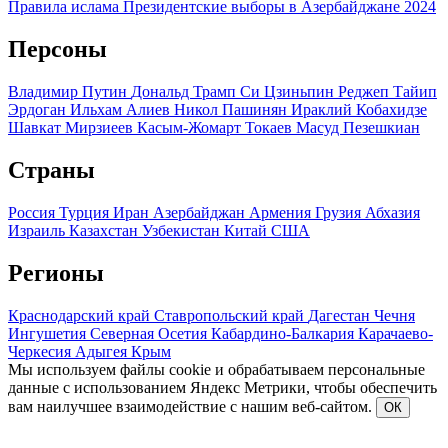
Правила ислама
Президентские выборы в Азербайджане 2024
Персоны
Владимир Путин
Дональд Трамп
Си Цзиньпин
Реджеп Тайип
Эрдоган
Ильхам Алиев
Никол Пашинян
Ираклий Кобахидзе
Шавкат Мирзиеев
Касым-Жомарт Токаев
Масуд Пезешкиан
Страны
Россия
Турция
Иран
Азербайджан
Армения
Грузия
Абхазия
Израиль
Казахстан
Узбекистан
Китай
США
Регионы
Краснодарский край
Ставропольский край
Дагестан
Чечня
Ингушетия
Северная Осетия
Кабардино-Балкария
Карачаево-
Черкесия
Адыгея
Крым
Мы используем файлы cookie и обрабатываем персональные
данные с использованием Яндекс Метрики, чтобы обеспечить
вам наилучшее взаимодействие с нашим веб-сайтом.
ОК