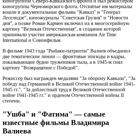
киногруппой Северо-Кавказского фронта и был режиссером
киногруппы Черноморского флота. Отснятые им материалы
вошли в документальные фильмы "Кавказ" и "Генерал
Леселидзе", киножурналы "Советская Грузия" и "Новости
дня", а позже Роман Кармен включил их в многосерийную
картину "Великая Отечественная", в создании которой
принимали участие американская компания Air Time
International и Совинфильм.
В фильме 1943 года "Рыбаки-патриоты" Валиев объединил
две тематические линии — фронтовые эпизоды и кадры,
показывающие будни тружеников тыла, а в 1945-м снял
картину "Возвращение с Победой".
Режиссер был награжден медалями "За оборону Кавказа", "За
победу над Германией в Великой Отечественной войне 1941-
1945 гг.", "За доблестный труд в Великой Отечественной
войне 1941-1945 гг." и орденом Отечественной войны II
степени.
"Ушба" и "Фатима" — самые
известные фильмы Владимира
Валиева