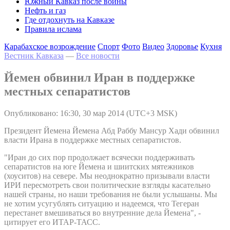
Южный Кавказ после войны
Нефть и газ
Где отдохнуть на Кавказе
Правила ислама
Карабахское возрождение
Спорт
Фото
Видео
Здоровье
Кухня
Вестник Кавказа
—
Все новости
Йемен обвинил Иран в поддержке
местных сепаратистов
Опубликовано: 16:30, 30 мар 2014 (UTC+3 MSK)
Президент Йемена Йемена Абд Раббу Мансур Хади обвинил
власти Ирана в поддержке местных сепаратистов.
"Иран до сих пор продолжает всячески поддерживать
сепаратистов на юге Йемена и шиитских мятежников
(хоуситов) на севере. Мы неоднократно призывали власти
ИРИ пересмотреть свои политические взгляды касательно
нашей страны, но наши требования не были услышаны. Мы
не хотим усугублять ситуацию и надеемся, что Тегеран
перестанет вмешиваться во внутренние дела Йемена", -
цитирует его ИТАР-ТАСС.