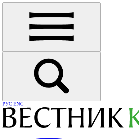
РУС
ENG