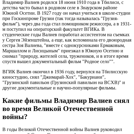
Владимир Валиев родился 18 июня 1910 года в Тбилиси, с
детства часто бывал в родовом селе в Знаурском районе
Южной Осетии. В 1927 году он начал учиться в школе-студии
при Госкинпроме Грузии (так тогда называлась "Грузия-
фильм"), через два года стал помощником режиссера, а в 1931-
м поступил на операторский факультет ВГИКа. В
студенческие годы Валиев поработал ассистентом на съемках
у Сергея Эйзенштейна, а еще, как вспоминала его двоюродная
сестра Зоя Валиева, "вместе с однокурсниками Ермаковым,
Маршаллом и Лисицыным" приезжал в Южную Осетию и
снимал "природу, жителей села, тружеников, и в итоге время
спустя вышел документальный фильм "Родное село"".
ВГИК Валиев окончил в 1936 году, вернулся на Тбилисскую
киностудию, снял "Джимарай-Хох", "Бакуриани",
"Грузинский павильон (Грузинский павильон на ВСХВ)" и
другие документальные и научно-популярные фильмы.
Какие фильмы Владимир Валиев снял
во время Великой Отечественной
войны?
В годы Великой Отечественной войны Валиев руководил