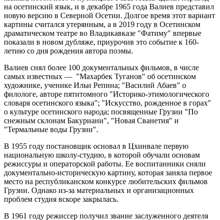
на осетинский язык, и в декабре 1965 года Валиев представил
новую версию в Северной Осетии. Долгое время этот вариант
картины считался утерянным, а в 2019 году в Осетинском
драматическом театре во Владикавказе "Фатиму" впервые
показали в новом дубляже, приурочив это событие к 160-
летию со дня рождения автора поэмы.
Валиев снял более 100 документальных фильмов, в числе
самых известных — "Махарбек Туганов" об осетинском
художнике, ученике Ильи Репина; "Василий Абаев" о
филологе, авторе пятитомного "Историко-этимологического
словаря осетинского языка"; "Искусство, рожденное в горах"
о культуре осетинского народа; посвященные Грузии "По
снежным склонам Бакуриани", "Новая Сванетия" и
"Термальные воды Грузии".
В 1955 году постановщик основал в Цхинвале первую
национальную школу-студию, в которой обучали основам
режиссуры и операторской работы. Ее воспитанники сняли
документально-историческую картину, которая заняла первое
место на республиканском конкурсе любительских фильмов
Грузии. Однако из-за материальных и организационных
проблем студия вскоре закрылась.
В 1961 году режиссер получил звание заслуженного деятеля