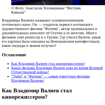
© Фото: Анастасия Тесемникова/ “Вестник
Кавказа“
Владимира Валиева называют основоположником
осетинского кино. Он — создатель первого осетинского
художественного фильма "Фатима", автор хроникальных и
документальных кинолент об Осетии и ее жителях. Много
фильмов снял режиссер и о Грузии. Где учился Валиев, какая
его картина была показана на Венецианском кинофестивале,
какие награды и звания получил?
Оглавление
Как Владимир Валиев стал кинорежиссером?
Какие фильмы Владимир Валиев снял во время Великой
Отечественной войны?
"Ушба" и "Фатима" — самые известные фильмы
Владимира Валиева
Как Владимир Валиев стал
кинорежиссером?