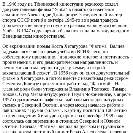
В 1946 году на Тбилисской киностудии режиссер создал
документальный фильм "Ушба" в память об известном
альпинисте Александре Джапаридзе. Заслуженный мастер
спорта СССР погиб в октябре 1945-го во время траверса
(подъема на вершину и спуск по разным маршрутам) вершин
Ушбы. В 1947 году картина была показана на международном
Венецианском кинофестивале.
Об экранизации поэмы Коста Хетагурова "Фатима" Валиев
задумывался еще во время учебы во ВГИКе: его, по
собственному признанию, "привлекло многое: и поэтичность
произведения, и его демократическая направленность, и
вечно живая тема верности долгу, семье, и острый
захватывающий сюжет". В 1956 году он снял документальный
фильм о Хетагурове, а потом вместе с известным режиссером
Семеном Долидзе приступил к работе над "Фатимой". На
главные роли были утверждены Владимир Тхапсаев, Тамара
Кокова, Отар Мегвинетухуцеси и Гиули Чохонелидзе, в апреле
1957 года кинематографисты выбрали места для натурных
съемок в Северной Осетии, а через месяц началась работа в
павильонах "Грузия-фильма". Картину посвятили 100-летию
со дня рождения Хетагурова, премьера в октябре 1958 года
состоялась одновременно в столицах Северной и Южной
Осетии. Сначала "Фатима" вышла на русском и грузинском
языках, потом поэт и публицист Реваз Асаев сделал перевод