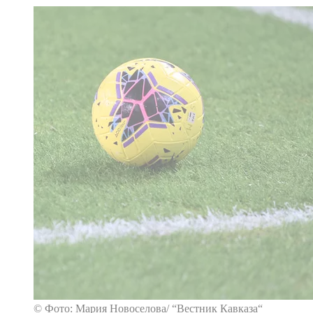
© Фото: Мария Новоселова/ “Вестник Кавказа“