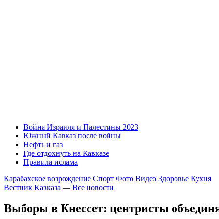
Война Израиля и Палестины 2023
Южный Кавказ после войны
Нефть и газ
Где отдохнуть на Кавказе
Правила ислама
Карабахское возрождение
Спорт
Фото
Видео
Здоровье
Кухня
Вестник Кавказа
—
Все новости
Выборы в Кнессет: центристы объедин