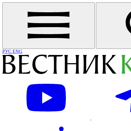
РУС
ENG