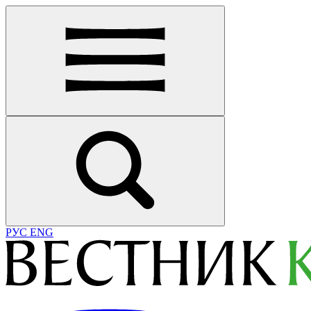
РУС
ENG