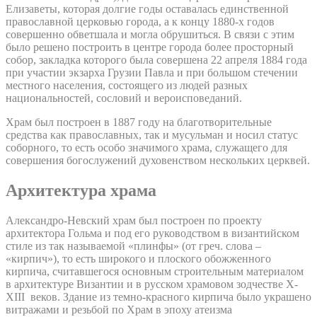
Елизаветы, которая долгие годы оставалась единственной
православной церковью города, а к концу 1880-х годов
совершенно обветшала и могла обрушиться. В связи с этим
было решено построить в центре города более просторный
собор, закладка которого была совершена 22 апреля 1884 года
при участии экзарха Грузии Павла и при большом стечении
местного населения, состоящего из людей разных
национальностей, сословий и вероисповеданий.
Храм был построен в 1887 году на благотворительные
средства как православных, так и мусульман и носил статус
соборного, то есть особо значимого храма, служащего для
совершения богослужений духовенством нескольких церквей.
Архитектура храма
Александро-Невский храм был построен по проекту
архитектора Гольма и под его руководством в византийском
стиле из так называемой «плинфы» (от греч. слова –
«кирпич»), то есть широкого и плоского обожженного
кирпича, считавшегося основным строительным материалом
в архитектуре Византии и в русском храмовом зодчестве X-
XIII веков. Здание из темно-красного кирпича было украшено
витражами и резьбой по Храм в эпоху атеизма