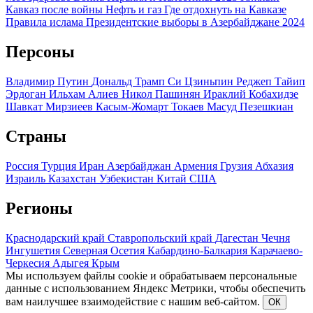
Кавказ после войны
Нефть и газ
Где отдохнуть на Кавказе
Правила ислама
Президентские выборы в Азербайджане 2024
Персоны
Владимир Путин
Дональд Трамп
Си Цзиньпин
Реджеп Тайип
Эрдоган
Ильхам Алиев
Никол Пашинян
Ираклий Кобахидзе
Шавкат Мирзиеев
Касым-Жомарт Токаев
Масуд Пезешкиан
Страны
Россия
Турция
Иран
Азербайджан
Армения
Грузия
Абхазия
Израиль
Казахстан
Узбекистан
Китай
США
Регионы
Краснодарский край
Ставропольский край
Дагестан
Чечня
Ингушетия
Северная Осетия
Кабардино-Балкария
Карачаево-
Черкесия
Адыгея
Крым
Мы используем файлы cookie и обрабатываем персональные
данные с использованием Яндекс Метрики, чтобы обеспечить
вам наилучшее взаимодействие с нашим веб-сайтом.
ОК