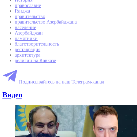
православие
Гянджа
правительство
правительство Азербайджана
население
Азербайджан
памятники
благотворительность
реставрация
архитектура
религии на Кавказе
Подписывайтесь на наш Телеграм-канал
Видео