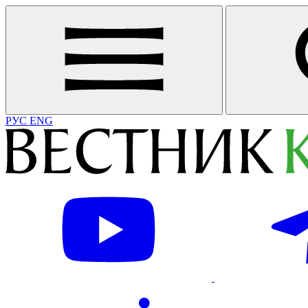
РУС
ENG