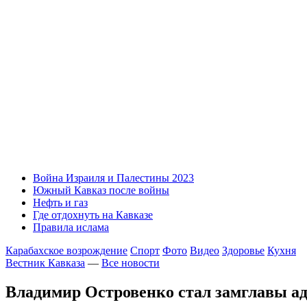
Война Израиля и Палестины 2023
Южный Кавказ после войны
Нефть и газ
Где отдохнуть на Кавказе
Правила ислама
Карабахское возрождение
Спорт
Фото
Видео
Здоровье
Кухня
Вестник Кавказа
—
Все новости
Владимир Островенко стал замглавы а