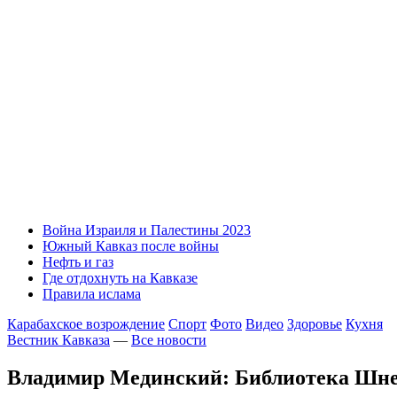
Война Израиля и Палестины 2023
Южный Кавказ после войны
Нефть и газ
Где отдохнуть на Кавказе
Правила ислама
Карабахское возрождение
Спорт
Фото
Видео
Здоровье
Кухня
Вестник Кавказа
—
Все новости
Владимир Мединский: Библиотека Шнеер