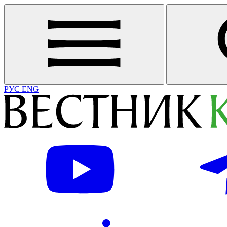
РУС
ENG