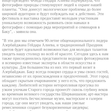
Вице-президент Фонда Гейдара Алиева подчеркнула, что
фотографии природы стимулируют людей к охране нашей
планеты. "Они донесут экологические проблемы до более
широкой аудитории и будут побуждать нас к действию. Эти
фестиваль и выставка предоставят молодым участникам
уникальную возможность развивать свои навыки в
фотографии с помощью ряда мероприятий и семинаров в
Баку", - заявила она.
"В эти дни мы отмечаем 90-летие общенационального лидера
Азербайджана Гейдара Алиева, и традиционный Праздник
цветов будет идеальной возможностью для молодых талантов
увидеть нашу столицу во всей её красоте. Сегодня здесь к нам
также присоединились представители ведущих фотожурналов
и всемирно известные эксперты в области искусства и
культуры. Для большинства из них это первый визит в
Азербайджан. Баку всегда покорял сердца и умы своих гостей,
независимо от их происхождения и предпочтений. Этот город
обладает скрытым очарованием: у него есть, что предложить
каждому. Любителей истории неторопливая прогулка по
узким улочкам Старого города пронесёт сквозь глубину веков
ко временам великого государства Ширваншахов; арт-мастера
могут посетить бесчисленные музеи, мастерские и галереи
города, где они могут увидеть, как наши умелые
ремесленники создают безукоризненные шедевры;