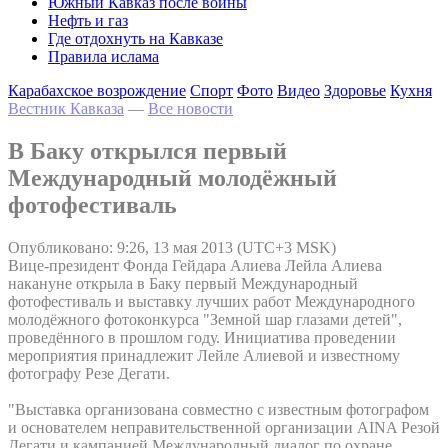
Южный Кавказ после войны
Нефть и газ
Где отдохнуть на Кавказе
Правила ислама
Карабахское возрождение
Спорт
Фото
Видео
Здоровье
Кухня
Вестник Кавказа
—
Все новости
В Баку открылся первый
Международный молодёжный
фотофестиваль
Опубликовано: 9:26, 13 мая 2013 (UTC+3 MSK)
Вице-президент Фонда Гейдара Алиева Лейла Алиева
накануне открыла в Баку первый Международный
фотофестиваль и выставку лучших работ Международного
молодёжного фотоконкурса "Земной шар глазами детей",
проведённого в прошлом году. Инициатива проведении
мероприятия принадлежит Лейле Алиевой и известному
фотографу Резе Дегати.
"Выставка организована совместно с известным фотографом
и основателем неправительственной организации AINA Резой
Дегати и кампанией Международный диалог по охране