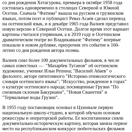
со дня рождения Хетагурова, премьера в октябре 1958 года
состоялась одновременно в столицах Северной и Южной
Осетии. Сначала "Фатима" вышла на русском и грузинском
языках, потом поэт и публицист Реваз Асаев сделал перевод
на осетинский язык, и в декабре 1965 года Валиев представил
новую версию в Северной Осетии. Долгое время этот вариант
картины считался утерянным, а в 2019 году в Осетинском
драматическом театре во Владикавказе "Фатиму" впервые
показали в новом дубляже, приурочив это событие к 160-
летию со дня рождения автора поэмы.
Валиев снял более 100 документальных фильмов, в числе
самых известных — "Махарбек Туганов" об осетинском
художнике, ученике Ильи Репина; "Василий Абаев" о
филологе, авторе пятитомного "Историко-этимологического
словаря осетинского языка"; "Искусство, рожденное в горах"
о культуре осетинского народа; посвященные Грузии "По
снежным склонам Бакуриани", "Новая Сванетия" и
"Термальные воды Грузии".
В 1955 году постановщик основал в Цхинвале первую
национальную школу-студию, в которой обучали основам
режиссуры и операторской работы. Ее воспитанники сняли
документально-историческую картину, которая заняла первое
место на республиканском конкурсе любительских фильмов