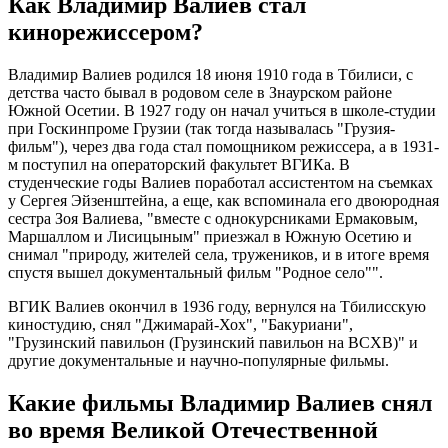
Как Владимир Валиев стал
кинорежиссером?
Владимир Валиев родился 18 июня 1910 года в Тбилиси, с
детства часто бывал в родовом селе в Знаурском районе
Южной Осетии. В 1927 году он начал учиться в школе-студии
при Госкинпроме Грузии (так тогда называлась "Грузия-
фильм"), через два года стал помощником режиссера, а в 1931-
м поступил на операторский факультет ВГИКа. В
студенческие годы Валиев поработал ассистентом на съемках
у Сергея Эйзенштейна, а еще, как вспоминала его двоюродная
сестра Зоя Валиева, "вместе с однокурсниками Ермаковым,
Маршаллом и Лисицыным" приезжал в Южную Осетию и
снимал "природу, жителей села, тружеников, и в итоге время
спустя вышел документальный фильм "Родное село"".
ВГИК Валиев окончил в 1936 году, вернулся на Тбилисскую
киностудию, снял "Джимарай-Хох", "Бакуриани",
"Грузинский павильон (Грузинский павильон на ВСХВ)" и
другие документальные и научно-популярные фильмы.
Какие фильмы Владимир Валиев снял
во время Великой Отечественной