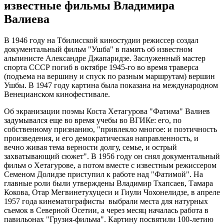
известные фильмы Владимира
Валиева
В 1946 году на Тбилисской киностудии режиссер создал
документальный фильм "Ушба" в память об известном
альпинисте Александре Джапаридзе. Заслуженный мастер
спорта СССР погиб в октябре 1945-го во время траверса
(подъема на вершину и спуск по разным маршрутам) вершин
Ушбы. В 1947 году картина была показана на международном
Венецианском кинофестивале.
Об экранизации поэмы Коста Хетагурова "Фатима" Валиев
задумывался еще во время учебы во ВГИКе: его, по
собственному признанию, "привлекло многое: и поэтичность
произведения, и его демократическая направленность, и
вечно живая тема верности долгу, семье, и острый
захватывающий сюжет". В 1956 году он снял документальный
фильм о Хетагурове, а потом вместе с известным режиссером
Семеном Долидзе приступил к работе над "Фатимой". На
главные роли были утверждены Владимир Тхапсаев, Тамара
Кокова, Отар Мегвинетухуцеси и Гиули Чохонелидзе, в апреле
1957 года кинематографисты выбрали места для натурных
съемок в Северной Осетии, а через месяц началась работа в
павильонах "Грузия-фильма". Картину посвятили 100-летию