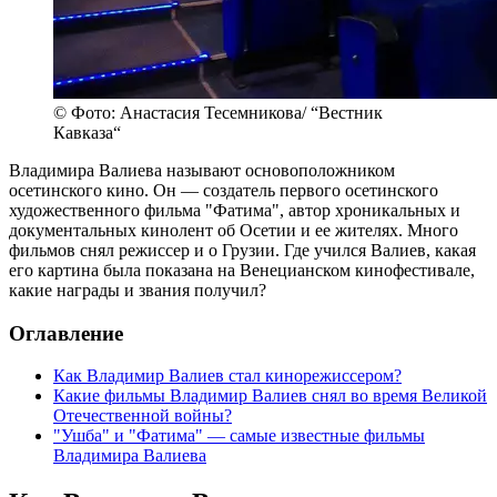
© Фото: Анастасия Тесемникова/ “Вестник
Кавказа“
Владимира Валиева называют основоположником
осетинского кино. Он — создатель первого осетинского
художественного фильма "Фатима", автор хроникальных и
документальных кинолент об Осетии и ее жителях. Много
фильмов снял режиссер и о Грузии. Где учился Валиев, какая
его картина была показана на Венецианском кинофестивале,
какие награды и звания получил?
Оглавление
Как Владимир Валиев стал кинорежиссером?
Какие фильмы Владимир Валиев снял во время Великой
Отечественной войны?
"Ушба" и "Фатима" — самые известные фильмы
Владимира Валиева