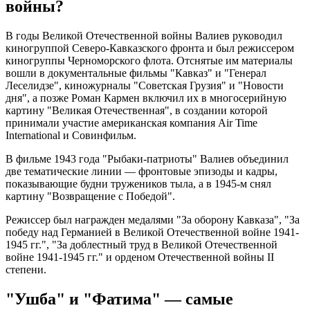
войны?
В годы Великой Отечественной войны Валиев руководил
киногруппой Северо-Кавказского фронта и был режиссером
киногруппы Черноморского флота. Отснятые им материалы
вошли в документальные фильмы "Кавказ" и "Генерал
Леселидзе", киножурналы "Советская Грузия" и "Новости
дня", а позже Роман Кармен включил их в многосерийную
картину "Великая Отечественная", в создании которой
принимали участие американская компания Air Time
International и Совинфильм.
В фильме 1943 года "Рыбаки-патриоты" Валиев объединил
две тематические линии — фронтовые эпизоды и кадры,
показывающие будни тружеников тыла, а в 1945-м снял
картину "Возвращение с Победой".
Режиссер был награжден медалями "За оборону Кавказа", "За
победу над Германией в Великой Отечественной войне 1941-
1945 гг.", "За доблестный труд в Великой Отечественной
войне 1941-1945 гг." и орденом Отечественной войны II
степени.
"Ушба" и "Фатима" — самые