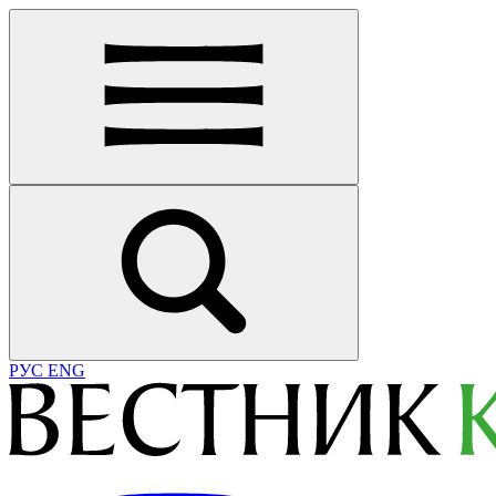
РУС
ENG