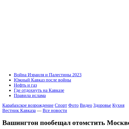
Война Израиля и Палестины 2023
Южный Кавказ после войны
Нефть и газ
Где отдохнуть на Кавказе
Правила ислама
Карабахское возрождение
Спорт
Фото
Видео
Здоровье
Кухня
Вестник Кавказа
—
Все новости
Вашингтон пообещал отомстить Москве