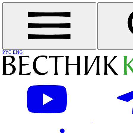
РУС
ENG