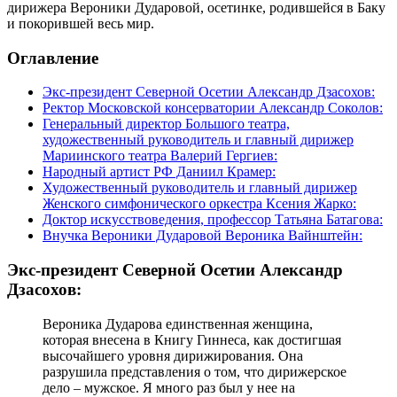
дирижера Вероники Дударовой, осетинке, родившейся в Баку
и покорившей весь мир.
Оглавление
Экс-президент Северной Осетии Александр Дзасохов:
Ректор Московской консерватории Александр Соколов:
Генеральный директор Большого театра,
художественный руководитель и главный дирижер
Мариинского театра Валерий Гергиев:
Народный артист РФ Даниил Крамер:
Художественный руководитель и главный дирижер
Женского симфонического оркестра Ксения Жарко:
Доктор искусствоведения, профессор Татьяна Батагова:
Внучка Вероники Дударовой Вероника Вайнштейн:
Экс-президент Северной Осетии Александр
Дзасохов:
Вероника Дударова единственная женщина,
которая внесена в Книгу Гиннеса, как достигшая
высочайшего уровня дирижирования. Она
разрушила представления о том, что дирижерское
дело – мужское. Я много раз был у нее на