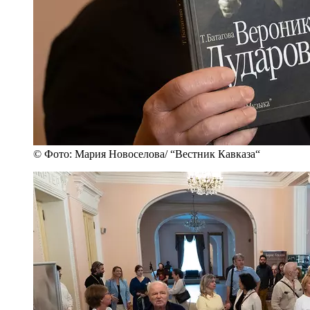
© Фото: Мария Новоселова/ “Вестник Кавказа“