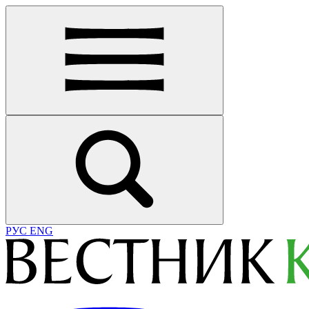
РУС
ENG