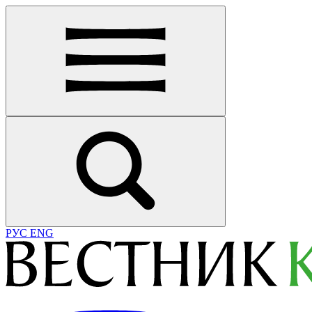
РУС
ENG