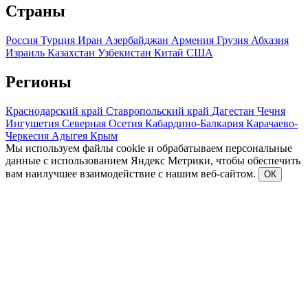
Страны
Россия
Турция
Иран
Азербайджан
Армения
Грузия
Абхазия
Израиль
Казахстан
Узбекистан
Китай
США
Регионы
Краснодарский край
Ставропольский край
Дагестан
Чечня
Ингушетия
Северная Осетия
Кабардино-Балкария
Карачаево-
Черкесия
Адыгея
Крым
Мы используем файлы cookie и обрабатываем персональные
данные с использованием Яндекс Метрики, чтобы обеспечить
вам наилучшее взаимодействие с нашим веб-сайтом.
ОК