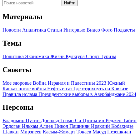
Найти
Материалы
Новости
Аналитика
Статьи
Интервью
Видео
Фото
Подкасты
Темы
Политика
Экономика
Жизнь
Культура
Спорт
Туризм
Сюжеты
Мое здоровье
Война Израиля и Палестины 2023
Южный
Кавказ после войны
Нефть и газ
Где отдохнуть на Кавказе
Правила ислама
Президентские выборы в Азербайджане 2024
Персоны
Владимир Путин
Дональд Трамп
Си Цзиньпин
Реджеп Тайип
Эрдоган
Ильхам Алиев
Никол Пашинян
Ираклий Кобахидзе
Шавкат Мирзиеев
Касым-Жомарт Токаев
Масуд Пезешкиан