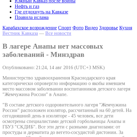
Южный Кавказ после войны
Нефть и газ
Где отдохнуть на Кавказе
Правила ислама
Карабахское возрождение
Спорт
Фото
Видео
Здоровье
Кухня
Вестник Кавказа
—
Все новости
В лагере Анапы нет массовых
заболеваний - Минздрав
Опубликовано: 21:24, 14 авг 2016 (UTC+3 MSK)
Министерство здравоохранения Краснодарского края
категорически опровергло информацию о якобы имевшем
место массовом заболевании воспитанников детского лагеря
"Жемчужина России" в Анапе.
"В составе детского оздоровительного лагеря "Жемчужина
России" расположен изолятор, рассчитанный на 60 детей. На
сегодняшний день в изоляторе - 45 человек, все дети
осмотрены специалистами детской горбольницы Анапы и
ГБУЗ "СКДИБ". Все эти дети с разными диагнозами: от
простуды и дерматита до вегето-сосудистой дистонии. За