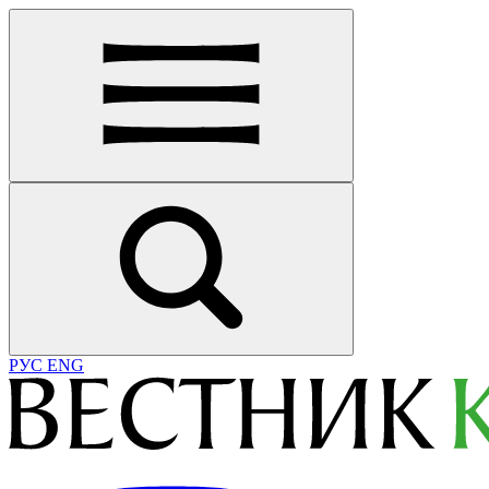
РУС
ENG