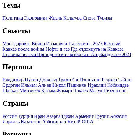
Темы
Политика
Экономика
Жизнь
Культура
Спорт
Туризм
Сюжеты
Мое здоровье
Война Израиля и Палестины 2023
Южный
Кавказ после войны
Нефть и газ
Где отдохнуть на Кавказе
Правила ислама
Президентские выборы в Азербайджане 2024
Персоны
Владимир Путин
Дональд Трамп
Си Цзиньпин
Реджеп Тайип
Эрдоган
Ильхам Алиев
Никол Пашинян
Ираклий Кобахидзе
Шавкат Мирзиеев
Касым-Жомарт Токаев
Масуд Пезешкиан
Страны
Россия
Турция
Иран
Азербайджан
Армения
Грузия
Абхазия
Израиль
Казахстан
Узбекистан
Китай
США
Регионы