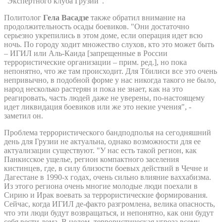
"Экспертного клуба Грузии".
Политолог
Гела Васадзе
также обратил внимание на
продолжительность осады боевиков. "Они достаточно
серьезно укрепились в этом доме, если операция идет всю
ночь. По городу ходит множество слухов, кто это может быть
– ИГИЛ или Аль-Каида [запрещенные в России
террористические организации – прим. ред.], но пока
непонятно, что же там происходит. Для Тбилиси все это очень
непривычно, в подобной форме у нас никогда такого не было,
народ несколько растерян и пока не знает, как на это
реагировать, часть людей даже не уверены, по-настоящему
идет ликвидация боевиков или же это некие учения", -
заметил он.
Проблема террористического бандподполья на сегодняшний
день для Грузии не актуальна, однако возможности для ее
актуализации существуют. "У нас есть такой регион, как
Панкисское ущелье, регион компактного заселения
кистинцев, где, в силу близости боевых действий в Чечне и
Дагестане в 1990-х годах, очень сильно влияние ваххабизма.
Из этого региона очень многие молодые люди поехали в
Сирию и Ирак воевать за террористические формирования.
Сейчас, когда ИГИЛ де-факто разгромлена, велика опасность,
что эти люди будут возвращаться, и непонятно, как они будут
себя вести дома. В целом, террористическая угроза всему