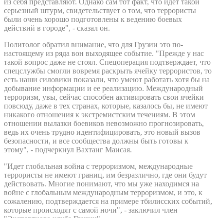
из себя представляют. Однако сам тот факт, что идет такой
серьезный штурм, свидетельствует о том, что террористы
были очень хорошо подготовлены к ведению боевых
действий в городе", - сказал он.
Политолог обратил внимание, что для Грузии это по-
настоящему из ряда вон выходящее событие. "Прежде у нас
такой вопрос даже не стоял. Спецоперация подтверждает, что
спецслужбы смогли вовремя раскрыть ячейку террористов, то
есть наши силовики показали, что умеют работать хотя бы на
добывание информации и ее реализацию. Международный
терроризм, увы, сейчас способен активировать свои ячейки
повсюду, даже в тех странах, которые, казалось бы, не имеют
никакого отношения к экстремистским течениям. В этом
отношении вылазки боевиков невозможно прогнозировать,
ведь их очень трудно идентифицировать, это новый вызов
безопасности, и все сообщества должны быть готовы к
этому", - подчеркнул Вахтанг Маисая.
"Идет глобальная война с терроризмом, международные
террористы не имеют границ, им безразлично, где они будут
действовать. Многие понимают, что мы уже находимся на
войне с глобальным международным терроризмом, и это, к
сожалению, подтверждается на примере тбилисских событий,
которые происходят с самой ночи", - заключил член