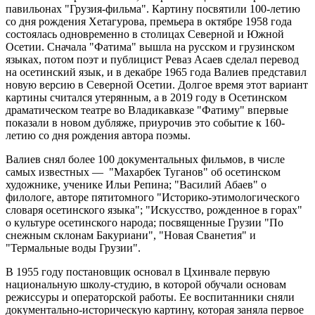
павильонах "Грузия-фильма". Картину посвятили 100-летию
со дня рождения Хетагурова, премьера в октябре 1958 года
состоялась одновременно в столицах Северной и Южной
Осетии. Сначала "Фатима" вышла на русском и грузинском
языках, потом поэт и публицист Реваз Асаев сделал перевод
на осетинский язык, и в декабре 1965 года Валиев представил
новую версию в Северной Осетии. Долгое время этот вариант
картины считался утерянным, а в 2019 году в Осетинском
драматическом театре во Владикавказе "Фатиму" впервые
показали в новом дубляже, приурочив это событие к 160-
летию со дня рождения автора поэмы.
Валиев снял более 100 документальных фильмов, в числе
самых известных — "Махарбек Туганов" об осетинском
художнике, ученике Ильи Репина; "Василий Абаев" о
филологе, авторе пятитомного "Историко-этимологического
словаря осетинского языка"; "Искусство, рожденное в горах"
о культуре осетинского народа; посвященные Грузии "По
снежным склонам Бакуриани", "Новая Сванетия" и
"Термальные воды Грузии".
В 1955 году постановщик основал в Цхинвале первую
национальную школу-студию, в которой обучали основам
режиссуры и операторской работы. Ее воспитанники сняли
документально-историческую картину, которая заняла первое