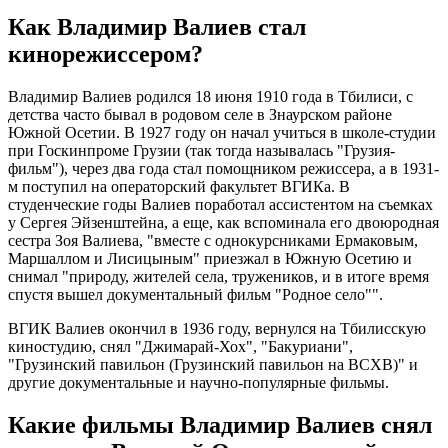
Как Владимир Валиев стал
кинорежиссером?
Владимир Валиев родился 18 июня 1910 года в Тбилиси, с
детства часто бывал в родовом селе в Знаурском районе
Южной Осетии. В 1927 году он начал учиться в школе-студии
при Госкинпроме Грузии (так тогда называлась "Грузия-
фильм"), через два года стал помощником режиссера, а в 1931-
м поступил на операторский факультет ВГИКа. В
студенческие годы Валиев поработал ассистентом на съемках
у Сергея Эйзенштейна, а еще, как вспоминала его двоюродная
сестра Зоя Валиева, "вместе с однокурсниками Ермаковым,
Маршаллом и Лисицыным" приезжал в Южную Осетию и
снимал "природу, жителей села, тружеников, и в итоге время
спустя вышел документальный фильм "Родное село"".
ВГИК Валиев окончил в 1936 году, вернулся на Тбилисскую
киностудию, снял "Джимарай-Хох", "Бакуриани",
"Грузинский павильон (Грузинский павильон на ВСХВ)" и
другие документальные и научно-популярные фильмы.
Какие фильмы Владимир Валиев снял