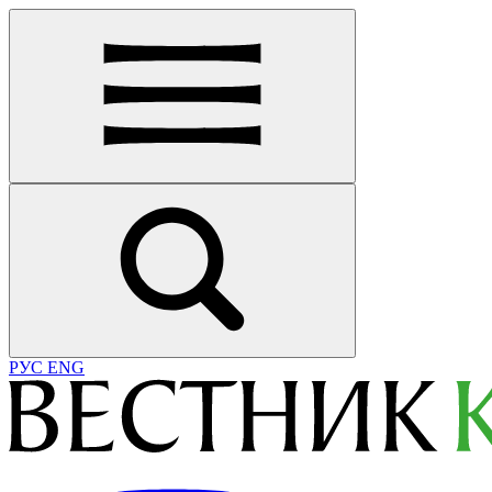
РУС
ENG