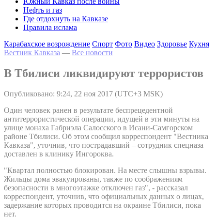
Южный Кавказ после войны
Нефть и газ
Где отдохнуть на Кавказе
Правила ислама
Карабахское возрождение
Спорт
Фото
Видео
Здоровье
Кухня
Вестник Кавказа
—
Все новости
В Тбилиси ликвидируют террористов
Опубликовано: 9:24, 22 ноя 2017 (UTC+3 MSK)
Один человек ранен в результате беспрецедентной
антитеррористической операции, идущей в эти минуты на
улице монаха Габриэла Салосского в Исани-Самгорском
районе Тбилиси. Об этом сообщил корреспондент "Вестника
Кавказа", уточнив, что пострадавший – сотрудник спецназа
доставлен в клинику Ингороква.
"Квартал полностью блокирован. На месте слышны взрывы.
Жильцы дома эвакуированы, также по соображениям
безопасности в многоэтажке отключен газ", - рассказал
корреспондент, уточнив, что официальных данных о лицах,
задержание которых проводится на окраине Тбилиси, пока
нет.