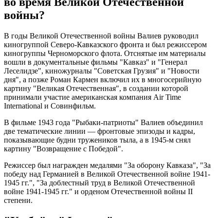
во время Великой Отечественной
войны?
В годы Великой Отечественной войны Валиев руководил
киногруппой Северо-Кавказского фронта и был режиссером
киногруппы Черноморского флота. Отснятые им материалы
вошли в документальные фильмы "Кавказ" и "Генерал
Леселидзе", киножурналы "Советская Грузия" и "Новости
дня", а позже Роман Кармен включил их в многосерийную
картину "Великая Отечественная", в создании которой
принимали участие американская компания Air Time
International и Совинфильм.
В фильме 1943 года "Рыбаки-патриоты" Валиев объединил
две тематические линии — фронтовые эпизоды и кадры,
показывающие будни тружеников тыла, а в 1945-м снял
картину "Возвращение с Победой".
Режиссер был награжден медалями "За оборону Кавказа", "За
победу над Германией в Великой Отечественной войне 1941-
1945 гг.", "За доблестный труд в Великой Отечественной
войне 1941-1945 гг." и орденом Отечественной войны II
степени.