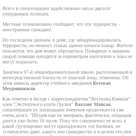
Всего в спецоперации задействовано около двухсот
сотрудников полиции.
Местные телекомпании сообщают, что эти террористы –
иностранные граждане.
По последним данным, в доме, где забаррикадировались
террористы, на нижних этажах здания начался пожар. Жители
опасаются, что дом может обрушиться. Пожарные и машины
скорой помощи находятся за периметром оцепления и пока не
могут подъехать.
Занятия в 97-й общеобразовательной школе, расположенной в
непосредственной близости от опасной зоны, отменены. Об
этом заявила директор учебного заведения
Кетеван
Меурнишвили
.
Как отметил в беседе с корреспондентом "Вестника Кавказа"
член "Экспертного клуба Грузии"
Вахтанг Маисая
,
спецоперация по ликвидации боевиков продолжается уже
очень долго. "Штурм еще не завершен, фактически, операция
длится уже более 16 часов. Пока что совершенно не ясно, к
какой группировке могут принадлежать эти боевики, не
установлено даже, какого они гражданства и в целом что они