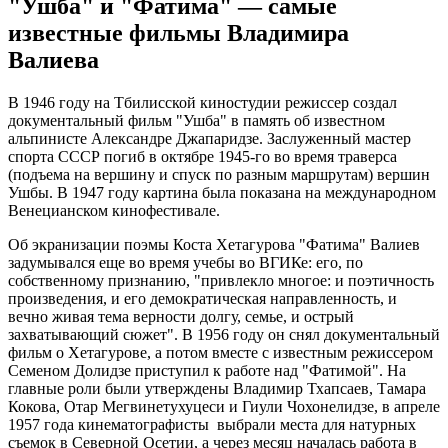
"Ушба" и "Фатима" — самые
известные фильмы Владимира
Валиева
В 1946 году на Тбилисской киностудии режиссер создал
документальный фильм "Ушба" в память об известном
альпинисте Александре Джапаридзе. Заслуженный мастер
спорта СССР погиб в октябре 1945-го во время траверса
(подъема на вершину и спуск по разным маршрутам) вершин
Ушбы. В 1947 году картина была показана на международном
Венецианском кинофестивале.
Об экранизации поэмы Коста Хетагурова "Фатима" Валиев
задумывался еще во время учебы во ВГИКе: его, по
собственному признанию, "привлекло многое: и поэтичность
произведения, и его демократическая направленность, и
вечно живая тема верности долгу, семье, и острый
захватывающий сюжет". В 1956 году он снял документальный
фильм о Хетагурове, а потом вместе с известным режиссером
Семеном Долидзе приступил к работе над "Фатимой". На
главные роли были утверждены Владимир Тхапсаев, Тамара
Кокова, Отар Мегвинетухуцеси и Гиули Чохонелидзе, в апреле
1957 года кинематографисты выбрали места для натурных
съемок в Северной Осетии, а через месяц началась работа в