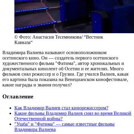
© Фото: Анастасия Тесемникова/ “Вестник
Кавказа“
Владимира Валиева называют основоположником
осетинского кино. Он — создатель первого осетинского
художественного фильма "Фатима", автор хроникальных и
документальных кинолент об Осетии и ее жителях. Много
фильмов снял режиссер и о Грузии. Где учился Валиев, какая
его картина была показана на Венецианском кинофестивале,
какие награды и звания получил?
Оглавление
Как Владимир Валиев стал кинорежиссером?
Какие фильмы Владимир Валиев снял во время Великой
Отечественной войны?
"Ушба" и "Фатима" — самые известные фильмы
Владимира Валиева