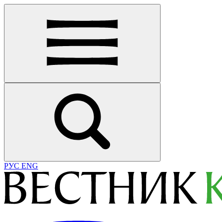
РУС
ENG