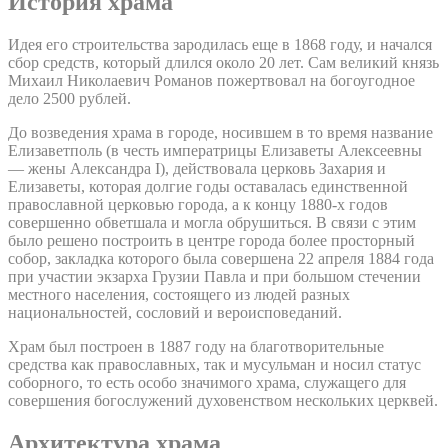
История храма
Идея его строительства зародилась еще в 1868 году, и начался
сбор средств, который длился около 20 лет. Сам великий князь
Михаил Николаевич Романов пожертвовал на богоугодное
дело 2500 рублей.
До возведения храма в городе, носившем в то время название
Елизаветполь (в честь императрицы Елизаветы Алексеевны
— жены Александра I), действовала церковь Захария и
Елизаветы, которая долгие годы оставалась единственной
православной церковью города, а к концу 1880-х годов
совершенно обветшала и могла обрушиться. В связи с этим
было решено построить в центре города более просторный
собор, закладка которого была совершена 22 апреля 1884 года
при участии экзарха Грузии Павла и при большом стечении
местного населения, состоящего из людей разных
национальностей, сословий и вероисповеданий.
Храм был построен в 1887 году на благотворительные
средства как православных, так и мусульман и носил статус
соборного, то есть особо значимого храма, служащего для
совершения богослужений духовенством нескольких церквей.
Архитектура храма