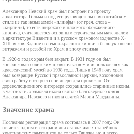
Александро-Невский храм был построен по проекту
архитектора Гольма и под его руководством в византийском
стиле из так называемой «плинфы» (от греч. слова –
«кирпич»), то есть широкого и плоского обожженного
кирпича, считавшегося основным строительным материалом
в архитектуре Византии и в русском храмовом зодчестве X-
XIII веков. Здание из темно-красного кирпича было украшено
витражами и резьбой по Храм в эпоху атеизма
В 1920-х годах храм был закрыт. В 1931 году он был
конфискован советским правительством и использовался как
краеведческий музей до 1938 года. Лишь в 1946 году храм
был возвращен Русской православной церкви, возобновил
свою работу и открыл свои двери для прихожан. От
дореволюционного интерьера сохранились старинные иконы,
в частности, храмовая икона святого благоверного князя
Александра Невского и икона святой Марии Магдалины.
Значение храма
Последняя реставрация храма состоялась в 2007 году. Он
остается одним из сохранившихся значимых старейших
христианских памятников не только Гянджи, но и всего