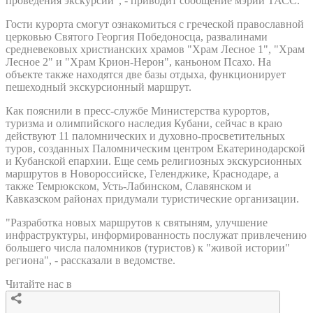
проведения экскурсий", - приводит сообщение мэрии ТАСС.
Гости курорта смогут ознакомиться с греческой православной
церковью Святого Георгия Победоносца, развалинами
средневековых христианских храмов "Храм Лесное 1", "Храм
Лесное 2" и "Храм Крион-Нерон", каньоном Псахо. На
объекте также находятся две базы отдыха, функционирует
пешеходный экскурсионный маршрут.
Как пояснили в пресс-службе Министерства курортов,
туризма и олимпийского наследия Кубани, сейчас в краю
действуют 11 паломнических и духовно-просветительных
туров, созданных Паломническим центром Екатеринодарской
и Кубанской епархии. Еще семь религиозных экскурсионных
маршрутов в Новороссийске, Геленджике, Краснодаре, а
также Темрюкском, Усть-Лабинском, Славянском и
Кавказском районах придумали туристические организации.
"Разработка новых маршрутов к святыням, улучшение
инфраструктуры, информированность послужат привлечению
большего числа паломников (туристов) к "живой истории"
региона", - рассказали в ведомстве.
Читайте нас в