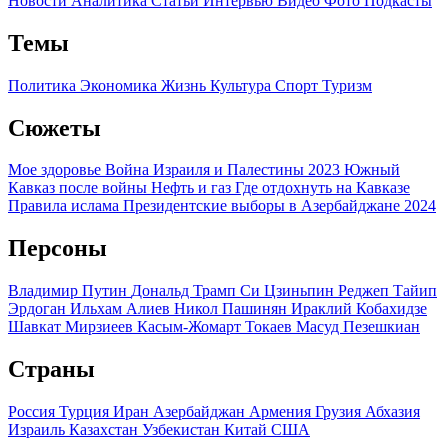
Новости
Аналитика
Статьи
Интервью
Видео
Фото
Подкасты
Темы
Политика
Экономика
Жизнь
Культура
Спорт
Туризм
Сюжеты
Мое здоровье
Война Израиля и Палестины 2023
Южный
Кавказ после войны
Нефть и газ
Где отдохнуть на Кавказе
Правила ислама
Президентские выборы в Азербайджане 2024
Персоны
Владимир Путин
Дональд Трамп
Си Цзиньпин
Реджеп Тайип
Эрдоган
Ильхам Алиев
Никол Пашинян
Ираклий Кобахидзе
Шавкат Мирзиеев
Касым-Жомарт Токаев
Масуд Пезешкиан
Страны
Россия
Турция
Иран
Азербайджан
Армения
Грузия
Абхазия
Израиль
Казахстан
Узбекистан
Китай
США