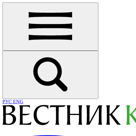
РУС
ENG