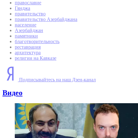
православие
Гянджа
правительство
правительство Азербайджана
население
Азербайджан
памятники
благотворительность
реставрация
архитектура
религии на Кавказе
Подписывайтесь на наш Дзен-канал
Видео