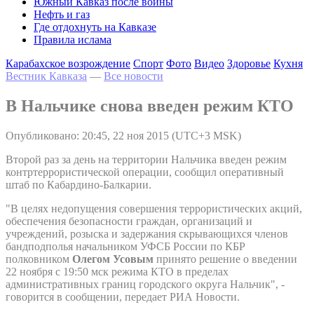
Южный Кавказ после войны
Нефть и газ
Где отдохнуть на Кавказе
Правила ислама
Карабахское возрождение
Спорт
Фото
Видео
Здоровье
Кухня
Вестник Кавказа
—
Все новости
В Нальчике снова введен режим КТО
Опубликовано: 20:45, 22 ноя 2015 (UTC+3 MSK)
Второй раз за день на территории Нальчика введен режим
контртеррористической операции, сообщил оперативный
штаб по Кабардино-Балкарии.
"В целях недопущения совершения террористических акций,
обеспечения безопасности граждан, организаций и
учреждений, розыска и задержания скрывающихся членов
бандподполья начальником УФСБ России по КБР
полковником
Олегом Усовым
принято решение о введении
22 ноября с 19:50 мск режима КТО в пределах
административных границ городского округа Нальчик", -
говорится в сообщении, передает РИА Новости.