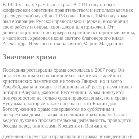
В 1920-х годах храм был закрыт. В 1931 году он был
конфискован советским правительством и использовался как
краеведческий музей до 1938 года. Лишь в 1946 году храм
был возвращен Русской православной церкви, возобновил
свою работу и открыл свои двери для прихожан. От
дореволюционного интерьера сохранились старинные иконы,
в частности, храмовая икона святого благоверного князя
Александра Невского и икона святой Марии Магдалины.
Значение храма
Последняя реставрация храма состоялась в 2007 году. Он
остается одним из сохранившихся значимых старейших
христианских памятников не только Гянджи, но и всего
Азербайджана и входит в Национальный реестр памятников
истории Азербайджанской Республики. Храм пользуется
популярностью не только среди православных, но и среди
мусульман, которые также посещают этот Божий дом.
Богослужения в храме совершаются по субботним и
воскресным дням, а также по великим праздникам. Также
ведется духовно-просветительская деятельность, проводятся
беседы перед таинствами Крещения и Венчания.
Деятельность русского православного храма, возведенного в