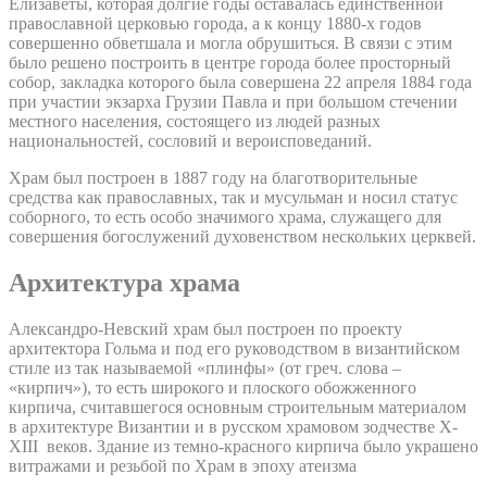
Елизаветы, которая долгие годы оставалась единственной
православной церковью города, а к концу 1880-х годов
совершенно обветшала и могла обрушиться. В связи с этим
было решено построить в центре города более просторный
собор, закладка которого была совершена 22 апреля 1884 года
при участии экзарха Грузии Павла и при большом стечении
местного населения, состоящего из людей разных
национальностей, сословий и вероисповеданий.
Храм был построен в 1887 году на благотворительные
средства как православных, так и мусульман и носил статус
соборного, то есть особо значимого храма, служащего для
совершения богослужений духовенством нескольких церквей.
Архитектура храма
Александро-Невский храм был построен по проекту
архитектора Гольма и под его руководством в византийском
стиле из так называемой «плинфы» (от греч. слова –
«кирпич»), то есть широкого и плоского обожженного
кирпича, считавшегося основным строительным материалом
в архитектуре Византии и в русском храмовом зодчестве X-
XIII веков. Здание из темно-красного кирпича было украшено
витражами и резьбой по Храм в эпоху атеизма