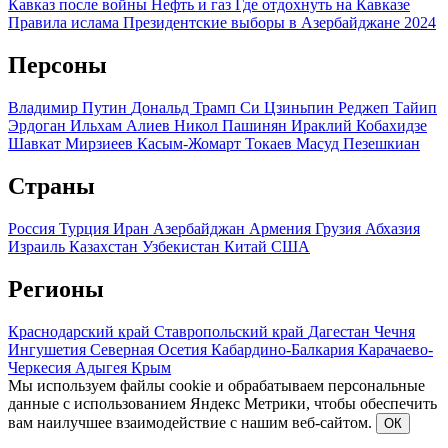
Кавказ после войны
Нефть и газ
Где отдохнуть на Кавказе
Правила ислама
Президентские выборы в Азербайджане 2024
Персоны
Владимир Путин
Дональд Трамп
Си Цзиньпин
Реджеп Тайип
Эрдоган
Ильхам Алиев
Никол Пашинян
Ираклий Кобахидзе
Шавкат Мирзиеев
Касым-Жомарт Токаев
Масуд Пезешкиан
Страны
Россия
Турция
Иран
Азербайджан
Армения
Грузия
Абхазия
Израиль
Казахстан
Узбекистан
Китай
США
Регионы
Краснодарский край
Ставропольский край
Дагестан
Чечня
Ингушетия
Северная Осетия
Кабардино-Балкария
Карачаево-
Черкесия
Адыгея
Крым
Мы используем файлы cookie и обрабатываем персональные
данные с использованием Яндекс Метрики, чтобы обеспечить
вам наилучшее взаимодействие с нашим веб-сайтом.
ОК