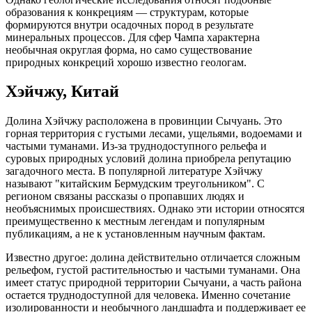
образования к конкрециям — структурам, которые
формируются внутри осадочных пород в результате
минеральных процессов. Для сфер Чампа характерна
необычная округлая форма, но само существование
природных конкреций хорошо известно геологам.
Хэйчжу, Китай
Долина Хэйчжу расположена в провинции Сычуань. Это
горная территория с густыми лесами, ущельями, водоемами и
частыми туманами. Из-за труднодоступного рельефа и
суровых природных условий долина приобрела репутацию
загадочного места. В популярной литературе Хэйчжу
называют "китайским Бермудским треугольником". С
регионом связаны рассказы о пропавших людях и
необъяснимых происшествиях. Однако эти истории относятся
преимущественно к местным легендам и популярным
публикациям, а не к установленным научным фактам.
Известно другое: долина действительно отличается сложным
рельефом, густой растительностью и частыми туманами. Она
имеет статус природной территории Сычуани, а часть района
остается труднодоступной для человека. Именно сочетание
изолированности и необычного ландшафта и поддерживает ее