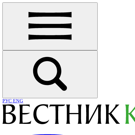
РУС
ENG