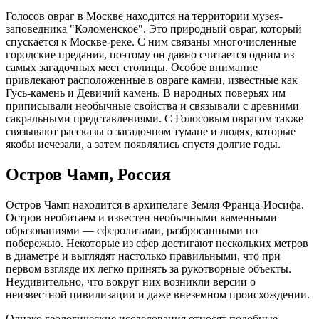
Голосов овраг в Москве находится на территории музея-
заповедника "Коломенское". Это природный овраг, который
спускается к Москве-реке. С ним связаны многочисленные
городские предания, поэтому он давно считается одним из
самых загадочных мест столицы. Особое внимание
привлекают расположенные в овраге камни, известные как
Гусь-камень и Девичий камень. В народных поверьях им
приписывали необычные свойства и связывали с древними
сакральными представлениями. С Голосовым оврагом также
связывают рассказы о загадочном тумане и людях, которые
якобы исчезали, а затем появлялись спустя долгие годы.
Остров Чамп, Россия
Остров Чамп находится в архипелаге Земля Франца-Иосифа.
Остров необитаем и известен необычными каменными
образованиями — сферолитами, разбросанными по
побережью. Некоторые из сфер достигают нескольких метров
в диаметре и выглядят настолько правильными, что при
первом взгляде их легко принять за рукотворные объекты.
Неудивительно, что вокруг них возникли версии о
неизвестной цивилизации и даже внеземном происхождении.
Однако геологические исследования относят подобные