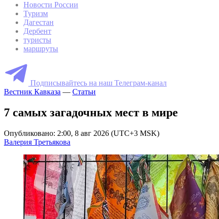
Новости России
Туризм
Дагестан
Дербент
туристы
маршруты
Подписывайтесь на наш Телеграм-канал
Вестник Кавказа
—
Статьи
7 самых загадочных мест в мире
Опубликовано: 2:00, 8 авг 2026 (UTC+3 MSK)
Валерия Третьякова