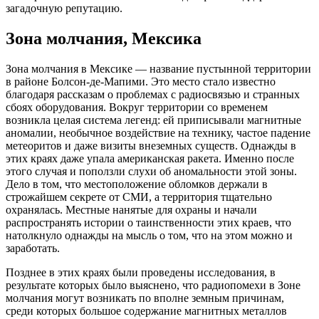
загадочную репутацию.
Зона молчания, Мексика
Зона молчания в Мексике — название пустынной территории
в районе Болсон-де-Мапими. Это место стало известно
благодаря рассказам о проблемах с радиосвязью и странных
сбоях оборудования. Вокруг территории со временем
возникла целая система легенд: ей приписывали магнитные
аномалии, необычное воздействие на технику, частое падение
метеоритов и даже визиты внеземных существ. Однажды в
этих краях даже упала американская ракета. Именно после
этого случая и поползли слухи об аномальности этой зоны.
Дело в том, что местоположение обломков держали в
строжайшем секрете от СМИ, а территория тщательно
охранялась. Местные нанятые для охраны и начали
распространять истории о таинственности этих краев, что
натолкнуло однажды на мысль о том, что на этом можно и
заработать.
Позднее в этих краях были проведены исследования, в
результате которых было выяснено, что радиопомехи в Зоне
молчания могут возникать по вполне земным причинам,
среди которых большое содержание магнитных металлов