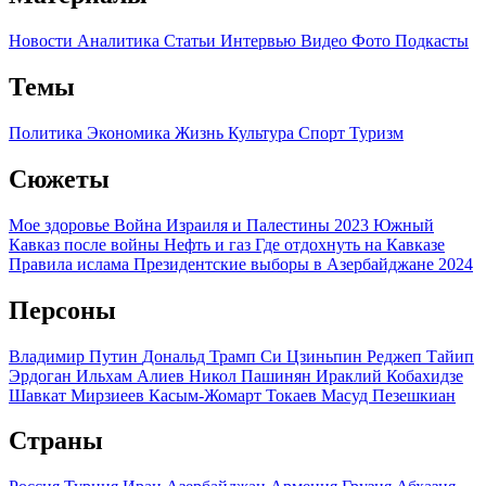
Новости
Аналитика
Статьи
Интервью
Видео
Фото
Подкасты
Темы
Политика
Экономика
Жизнь
Культура
Спорт
Туризм
Сюжеты
Мое здоровье
Война Израиля и Палестины 2023
Южный
Кавказ после войны
Нефть и газ
Где отдохнуть на Кавказе
Правила ислама
Президентские выборы в Азербайджане 2024
Персоны
Владимир Путин
Дональд Трамп
Си Цзиньпин
Реджеп Тайип
Эрдоган
Ильхам Алиев
Никол Пашинян
Ираклий Кобахидзе
Шавкат Мирзиеев
Касым-Жомарт Токаев
Масуд Пезешкиан
Страны