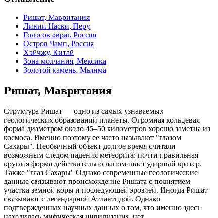
Ришат, Мавритания
Линии Наски, Перу
Голосов овраг, Россия
Остров Чамп, Россия
Хэйчжу, Китай
Зона молчания, Мексика
Золотой камень, Мьянма
Ришат, Мавритания
Структура Ришат — одно из самых узнаваемых
геологических образований планеты. Огромная кольцевая
форма диаметром около 45–50 километров хорошо заметна из
космоса. Именно поэтому ее часто называют "глазом
Сахары". Необычный объект долгое время считали
возможным следом падения метеорита: почти правильная
круглая форма действительно напоминает ударный кратер.
Также "глаз Сахары" Однако современные геологические
данные связывают происхождение Ришата с поднятием
участка земной коры и последующей эрозией. Иногда Ришат
связывают с легендарной Атлантидой. Однако
подтвержденных научных данных о том, что именно здесь
находилась мифическая цивилизация, нет.