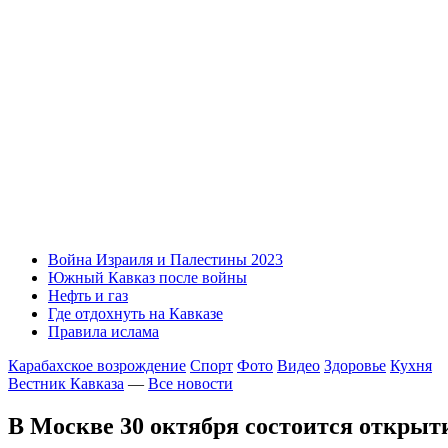
Война Израиля и Палестины 2023
Южный Кавказ после войны
Нефть и газ
Где отдохнуть на Кавказе
Правила ислама
Карабахское возрождение
Спорт
Фото
Видео
Здоровье
Кухня
Вестник Кавказа
—
Все новости
В Москве 30 октября состоится откры