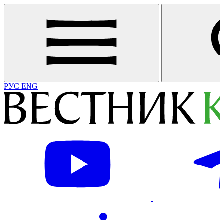
РУС
ENG