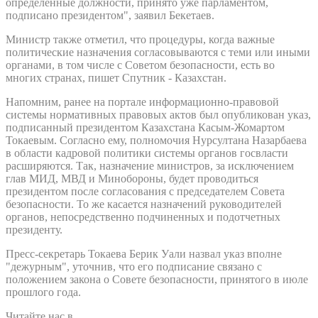
определенные должности, принято уже парламентом,
подписано президентом", заявил Бекетаев.
Министр также отметил, что процедуры, когда важные
политические назначения согласовываются с теми или иными
органами, в том числе с Советом безопасности, есть во
многих странах, пишет Спутник - Казахстан.
Напомним, ранее на портале информационно-правовой
системы нормативных правовых актов был опубликован указ,
подписанный президентом Казахстана Касым-Жомартом
Токаевым. Согласно ему, полномочия Нурсултана Назарбаева
в области кадровой политики системы органов госвласти
расширяются. Так, назначение министров, за исключением
глав МИД, МВД и Минобороны, будет проводиться
президентом после согласования с председателем Совета
безопасности. То же касается назначений руководителей
органов, непосредственно подчиненных и подотчетных
президенту.
Пресс-секретарь Токаева Берик Уали назвал указ вполне
"дежурным", уточнив, что его подписание связано с
положением закона о Совете безопасности, принятого в июле
прошлого года.
Читайте нас в