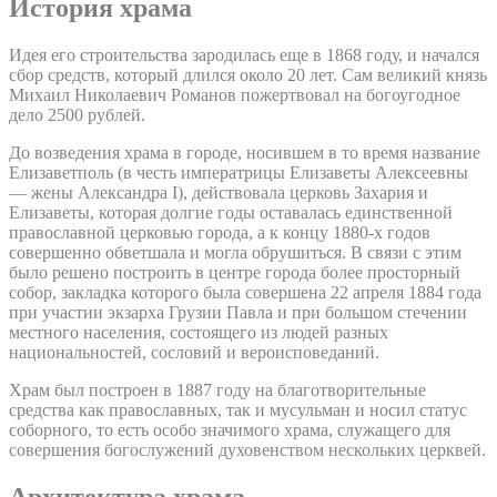
История храма
Идея его строительства зародилась еще в 1868 году, и начался
сбор средств, который длился около 20 лет. Сам великий князь
Михаил Николаевич Романов пожертвовал на богоугодное
дело 2500 рублей.
До возведения храма в городе, носившем в то время название
Елизаветполь (в честь императрицы Елизаветы Алексеевны
— жены Александра I), действовала церковь Захария и
Елизаветы, которая долгие годы оставалась единственной
православной церковью города, а к концу 1880-х годов
совершенно обветшала и могла обрушиться. В связи с этим
было решено построить в центре города более просторный
собор, закладка которого была совершена 22 апреля 1884 года
при участии экзарха Грузии Павла и при большом стечении
местного населения, состоящего из людей разных
национальностей, сословий и вероисповеданий.
Храм был построен в 1887 году на благотворительные
средства как православных, так и мусульман и носил статус
соборного, то есть особо значимого храма, служащего для
совершения богослужений духовенством нескольких церквей.