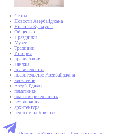
Статьи
Новости Азербайджана
Новости Культуры
Общество
Праздники
Музеи
Традиции
История
православие
Гянджа
правительство
правительство Азербайджана
население
Азербайджан
памятники
благотворительность
реставрация
архитектура
религии на Кавказе
Подписывайтесь на наш Телеграм-канал