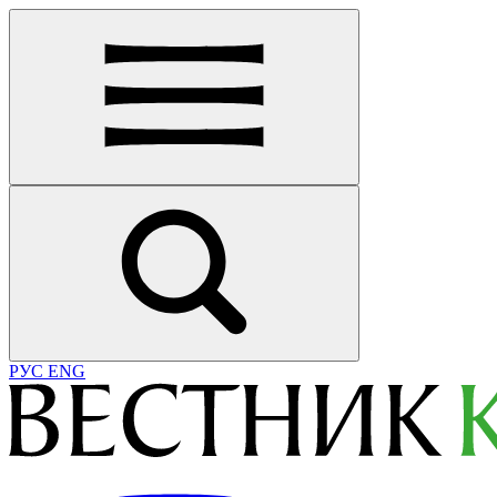
РУС
ENG