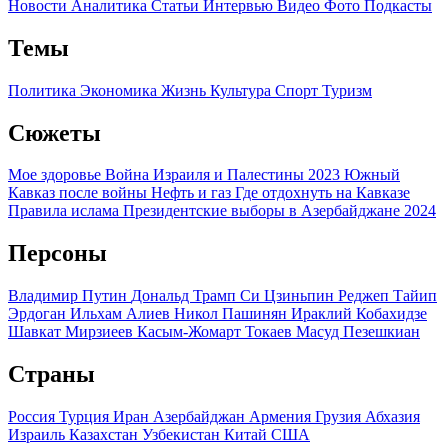
Новости
Аналитика
Статьи
Интервью
Видео
Фото
Подкасты
Темы
Политика
Экономика
Жизнь
Культура
Спорт
Туризм
Сюжеты
Мое здоровье
Война Израиля и Палестины 2023
Южный
Кавказ после войны
Нефть и газ
Где отдохнуть на Кавказе
Правила ислама
Президентские выборы в Азербайджане 2024
Персоны
Владимир Путин
Дональд Трамп
Си Цзиньпин
Реджеп Тайип
Эрдоган
Ильхам Алиев
Никол Пашинян
Ираклий Кобахидзе
Шавкат Мирзиеев
Касым-Жомарт Токаев
Масуд Пезешкиан
Страны
Россия
Турция
Иран
Азербайджан
Армения
Грузия
Абхазия
Израиль
Казахстан
Узбекистан
Китай
США