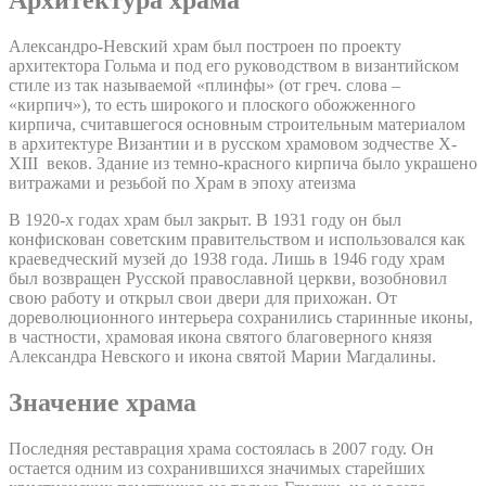
Архитектура храма
Александро-Невский храм был построен по проекту
архитектора Гольма и под его руководством в византийском
стиле из так называемой «плинфы» (от греч. слова –
«кирпич»), то есть широкого и плоского обожженного
кирпича, считавшегося основным строительным материалом
в архитектуре Византии и в русском храмовом зодчестве X-
XIII веков. Здание из темно-красного кирпича было украшено
витражами и резьбой по Храм в эпоху атеизма
В 1920-х годах храм был закрыт. В 1931 году он был
конфискован советским правительством и использовался как
краеведческий музей до 1938 года. Лишь в 1946 году храм
был возвращен Русской православной церкви, возобновил
свою работу и открыл свои двери для прихожан. От
дореволюционного интерьера сохранились старинные иконы,
в частности, храмовая икона святого благоверного князя
Александра Невского и икона святой Марии Магдалины.
Значение храма
Последняя реставрация храма состоялась в 2007 году. Он
остается одним из сохранившихся значимых старейших