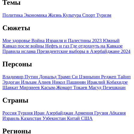
Темы
Политика
Экономика
Жизнь
Культура
Спорт
Туризм
Сюжеты
Мое здоровье
Война Израиля и Палестины 2023
Южный
Кавказ после войны
Нефть и газ
Где отдохнуть на Кавказе
Правила ислама
Президентские выборы в Азербайджане 2024
Персоны
Владимир Путин
Дональд Трамп
Си Цзиньпин
Реджеп Тайип
Эрдоган
Ильхам Алиев
Никол Пашинян
Ираклий Кобахидзе
Шавкат Мирзиеев
Касым-Жомарт Токаев
Масуд Пезешкиан
Страны
Россия
Турция
Иран
Азербайджан
Армения
Грузия
Абхазия
Израиль
Казахстан
Узбекистан
Китай
США
Регионы