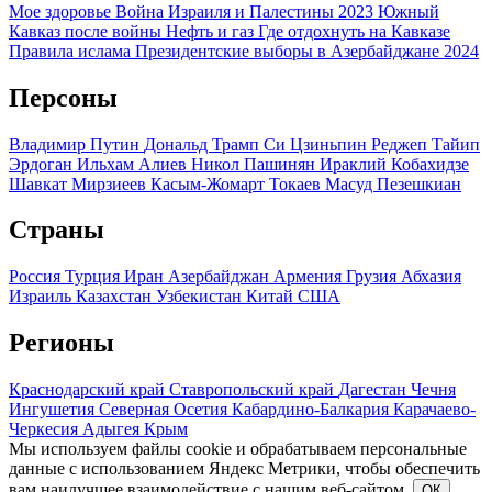
Мое здоровье
Война Израиля и Палестины 2023
Южный
Кавказ после войны
Нефть и газ
Где отдохнуть на Кавказе
Правила ислама
Президентские выборы в Азербайджане 2024
Персоны
Владимир Путин
Дональд Трамп
Си Цзиньпин
Реджеп Тайип
Эрдоган
Ильхам Алиев
Никол Пашинян
Ираклий Кобахидзе
Шавкат Мирзиеев
Касым-Жомарт Токаев
Масуд Пезешкиан
Страны
Россия
Турция
Иран
Азербайджан
Армения
Грузия
Абхазия
Израиль
Казахстан
Узбекистан
Китай
США
Регионы
Краснодарский край
Ставропольский край
Дагестан
Чечня
Ингушетия
Северная Осетия
Кабардино-Балкария
Карачаево-
Черкесия
Адыгея
Крым
Мы используем файлы cookie и обрабатываем персональные
данные с использованием Яндекс Метрики, чтобы обеспечить
вам наилучшее взаимодействие с нашим веб-сайтом.
ОК