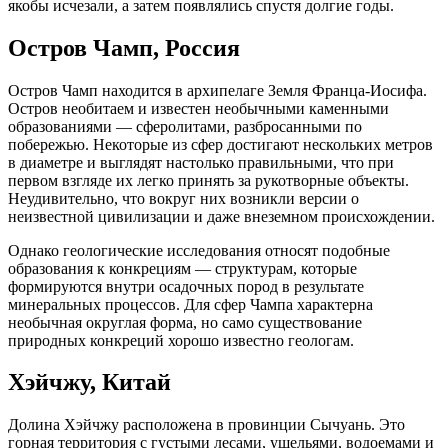
якобы исчезали, а затем появлялись спустя долгие годы.
Остров Чамп, Россия
Остров Чамп находится в архипелаге Земля Франца-Иосифа.
Остров необитаем и известен необычными каменными
образованиями — сферолитами, разбросанными по
побережью. Некоторые из сфер достигают нескольких метров
в диаметре и выглядят настолько правильными, что при
первом взгляде их легко принять за рукотворные объекты.
Неудивительно, что вокруг них возникли версии о
неизвестной цивилизации и даже внеземном происхождении.
Однако геологические исследования относят подобные
образования к конкрециям — структурам, которые
формируются внутри осадочных пород в результате
минеральных процессов. Для сфер Чампа характерна
необычная округлая форма, но само существование
природных конкреций хорошо известно геологам.
Хэйчжу, Китай
Долина Хэйчжу расположена в провинции Сычуань. Это
горная территория с густыми лесами, ущельями, водоемами и