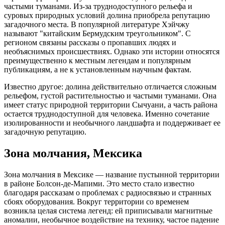
частыми туманами. Из-за труднодоступного рельефа и
суровых природных условий долина приобрела репутацию
загадочного места. В популярной литературе Хэйчжу
называют "китайским Бермудским треугольником". С
регионом связаны рассказы о пропавших людях и
необъяснимых происшествиях. Однако эти истории относятся
преимущественно к местным легендам и популярным
публикациям, а не к установленным научным фактам.
Известно другое: долина действительно отличается сложным
рельефом, густой растительностью и частыми туманами. Она
имеет статус природной территории Сычуани, а часть района
остается труднодоступной для человека. Именно сочетание
изолированности и необычного ландшафта и поддерживает ее
загадочную репутацию.
Зона молчания, Мексика
Зона молчания в Мексике — название пустынной территории
в районе Болсон-де-Мапими. Это место стало известно
благодаря рассказам о проблемах с радиосвязью и странных
сбоях оборудования. Вокруг территории со временем
возникла целая система легенд: ей приписывали магнитные
аномалии, необычное воздействие на технику, частое падение