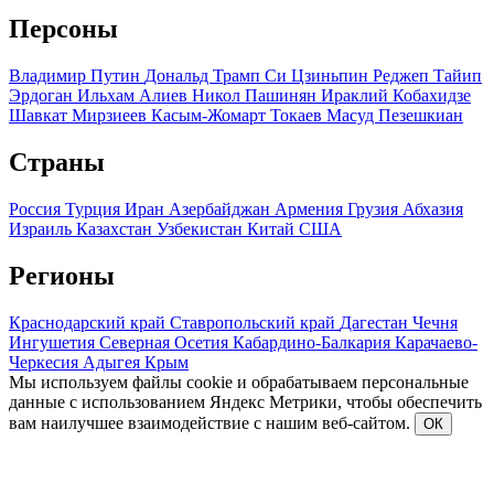
Персоны
Владимир Путин
Дональд Трамп
Си Цзиньпин
Реджеп Тайип
Эрдоган
Ильхам Алиев
Никол Пашинян
Ираклий Кобахидзе
Шавкат Мирзиеев
Касым-Жомарт Токаев
Масуд Пезешкиан
Страны
Россия
Турция
Иран
Азербайджан
Армения
Грузия
Абхазия
Израиль
Казахстан
Узбекистан
Китай
США
Регионы
Краснодарский край
Ставропольский край
Дагестан
Чечня
Ингушетия
Северная Осетия
Кабардино-Балкария
Карачаево-
Черкесия
Адыгея
Крым
Мы используем файлы cookie и обрабатываем персональные
данные с использованием Яндекс Метрики, чтобы обеспечить
вам наилучшее взаимодействие с нашим веб-сайтом.
ОК