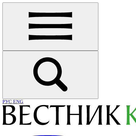
РУС
ENG