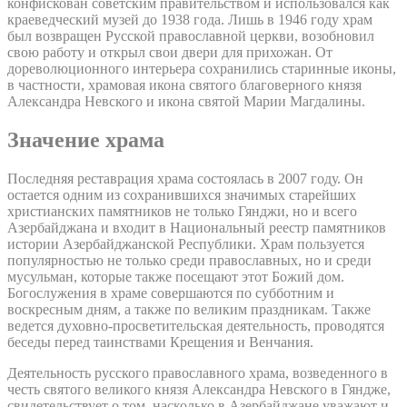
конфискован советским правительством и использовался как
краеведческий музей до 1938 года. Лишь в 1946 году храм
был возвращен Русской православной церкви, возобновил
свою работу и открыл свои двери для прихожан. От
дореволюционного интерьера сохранились старинные иконы,
в частности, храмовая икона святого благоверного князя
Александра Невского и икона святой Марии Магдалины.
Значение храма
Последняя реставрация храма состоялась в 2007 году. Он
остается одним из сохранившихся значимых старейших
христианских памятников не только Гянджи, но и всего
Азербайджана и входит в Национальный реестр памятников
истории Азербайджанской Республики. Храм пользуется
популярностью не только среди православных, но и среди
мусульман, которые также посещают этот Божий дом.
Богослужения в храме совершаются по субботним и
воскресным дням, а также по великим праздникам. Также
ведется духовно-просветительская деятельность, проводятся
беседы перед таинствами Крещения и Венчания.
Деятельность русского православного храма, возведенного в
честь святого великого князя Александра Невского в Гяндже,
свидетельствует о том, насколько в Азербайджане уважают и