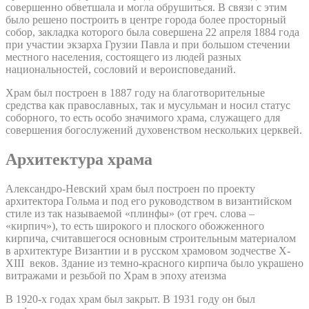
совершенно обветшала и могла обрушиться. В связи с этим
было решено построить в центре города более просторный
собор, закладка которого была совершена 22 апреля 1884 года
при участии экзарха Грузии Павла и при большом стечении
местного населения, состоящего из людей разных
национальностей, сословий и вероисповеданий.
Храм был построен в 1887 году на благотворительные
средства как православных, так и мусульман и носил статус
соборного, то есть особо значимого храма, служащего для
совершения богослужений духовенством нескольких церквей.
Архитектура храма
Александро-Невский храм был построен по проекту
архитектора Гольма и под его руководством в византийском
стиле из так называемой «плинфы» (от греч. слова –
«кирпич»), то есть широкого и плоского обожженного
кирпича, считавшегося основным строительным материалом
в архитектуре Византии и в русском храмовом зодчестве X-
XIII веков. Здание из темно-красного кирпича было украшено
витражами и резьбой по Храм в эпоху атеизма
В 1920-х годах храм был закрыт. В 1931 году он был