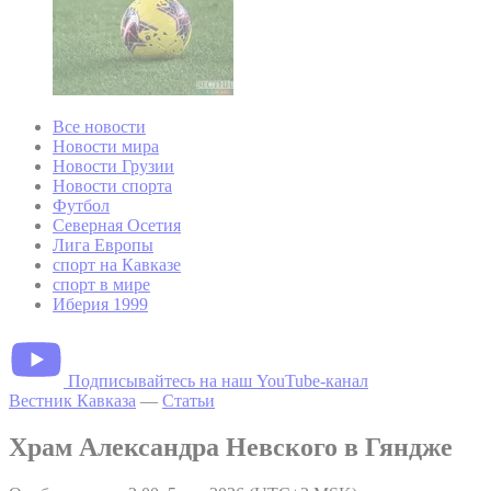
Все новости
Новости мира
Новости Грузии
Новости спорта
Футбол
Северная Осетия
Лига Европы
спорт на Кавказе
спорт в мире
Иберия 1999
Подписывайтесь на наш YouTube-канал
Вестник Кавказа
—
Статьи
Храм Александра Невского в Гяндже