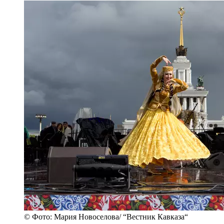
© Фото: Мария Новоселова/ “Вестник Кавказа“