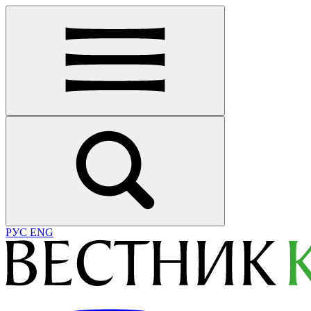
РУС
ENG