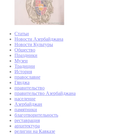
Статьи
Новости Азербайджана
Новости Культуры
Общество
Праздники
Музеи
Традиции
История
православие
Гянджа
правительство
правительство Азербайджана
население
Азербайджан
памятники
благотворительность
реставрация
архитектура
религии на Кавказе