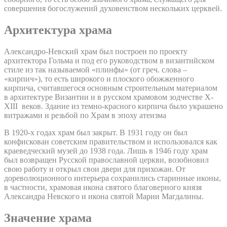
совершения богослужений духовенством нескольких церквей.
Архитектура храма
Александро-Невский храм был построен по проекту
архитектора Гольма и под его руководством в византийском
стиле из так называемой «плинфы» (от греч. слова –
«кирпич»), то есть широкого и плоского обожженного
кирпича, считавшегося основным строительным материалом
в архитектуре Византии и в русском храмовом зодчестве X-
XIII веков. Здание из темно-красного кирпича было украшено
витражами и резьбой по Храм в эпоху атеизма
В 1920-х годах храм был закрыт. В 1931 году он был
конфискован советским правительством и использовался как
краеведческий музей до 1938 года. Лишь в 1946 году храм
был возвращен Русской православной церкви, возобновил
свою работу и открыл свои двери для прихожан. От
дореволюционного интерьера сохранились старинные иконы,
в частности, храмовая икона святого благоверного князя
Александра Невского и икона святой Марии Магдалины.
Значение храма