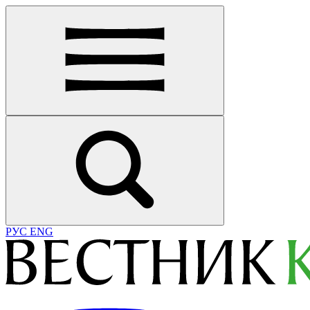
РУС
ENG