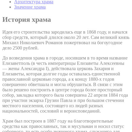
Архитектура храма
Значение храма
История храма
Идея его строительства зародилась еще в 1868 году, и начался
сбор средств, который длился около 20 лет. Сам великий князь
Михаил Николаевич Романов пожертвовал на богоугодное
дело 2500 рублей.
До возведения храма в городе, носившем в то время название
Елизаветполь (в честь императрицы Елизаветы Алексеевны
— жены Александра I), действовала церковь Захария и
Елизаветы, которая долгие годы оставалась единственной
православной церковью города, а к концу 1880-х годов
совершенно обветшала и могла обрушиться. В связи с этим
было решено построить в центре города более просторный
собор, закладка которого была совершена 22 апреля 1884 года
при участии экзарха Грузии Павла и при большом стечении
местного населения, состоящего из людей разных
национальностей, сословий и вероисповеданий.
Храм был построен в 1887 году на благотворительные
средства как православных, так и мусульман и носил статус
соборного, то есть особо значимого храма, служащего для