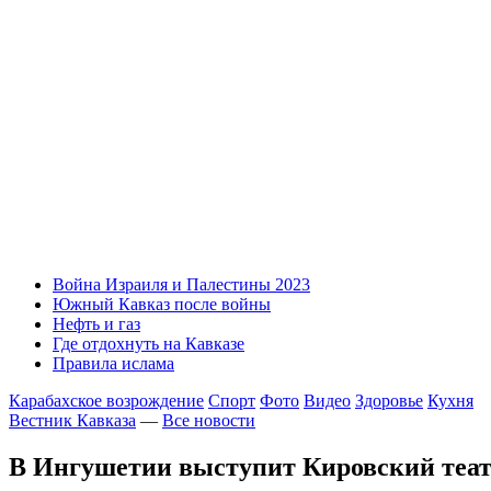
Война Израиля и Палестины 2023
Южный Кавказ после войны
Нефть и газ
Где отдохнуть на Кавказе
Правила ислама
Карабахское возрождение
Спорт
Фото
Видео
Здоровье
Кухня
Вестник Кавказа
—
Все новости
В Ингушетии выступит Кировский теат