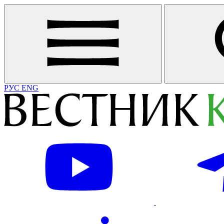
РУС
ENG