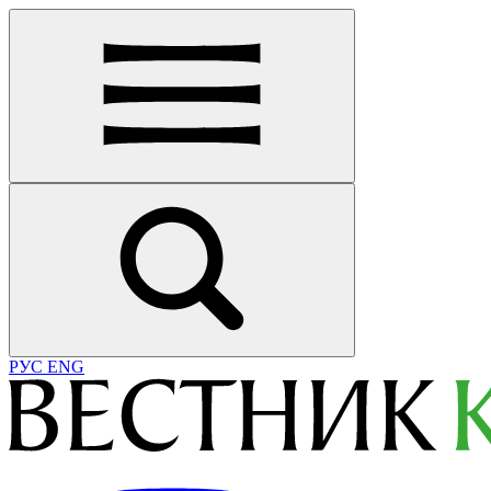
РУС
ENG