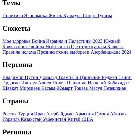
Темы
Политика
Экономика
Жизнь
Культура
Спорт
Туризм
Сюжеты
Мое здоровье
Война Израиля и Палестины 2023
Южный
Кавказ после войны
Нефть и газ
Где отдохнуть на Кавказе
Правила ислама
Президентские выборы в Азербайджане 2024
Персоны
Владимир Путин
Дональд Трамп
Си Цзиньпин
Реджеп Тайип
Эрдоган
Ильхам Алиев
Никол Пашинян
Ираклий Кобахидзе
Шавкат Мирзиеев
Касым-Жомарт Токаев
Масуд Пезешкиан
Страны
Россия
Турция
Иран
Азербайджан
Армения
Грузия
Абхазия
Израиль
Казахстан
Узбекистан
Китай
США
Регионы