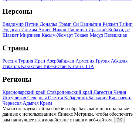
Персоны
Владимир Путин
Дональд Трамп
Си Цзиньпин
Реджеп Тайип
Эрдоган
Ильхам Алиев
Никол Пашинян
Ираклий Кобахидзе
Шавкат Мирзиеев
Касым-Жомарт Токаев
Масуд Пезешкиан
Страны
Россия
Турция
Иран
Азербайджан
Армения
Грузия
Абхазия
Израиль
Казахстан
Узбекистан
Китай
США
Регионы
Краснодарский край
Ставропольский край
Дагестан
Чечня
Ингушетия
Северная Осетия
Кабардино-Балкария
Карачаево-
Черкесия
Адыгея
Крым
Мы используем файлы cookie и обрабатываем персональные
данные с использованием Яндекс Метрики, чтобы обеспечить
вам наилучшее взаимодействие с нашим веб-сайтом.
ОК