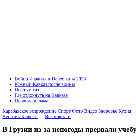
Война Израиля и Палестины 2023
Южный Кавказ после войны
Нефть и газ
Где отдохнуть на Кавказе
Правила ислама
Карабахское возрождение
Спорт
Фото
Видео
Здоровье
Кухня
Вестник Кавказа
—
Все новости
В Грузии из-за непогоды прервали учеб