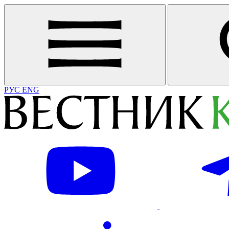
РУС
ENG