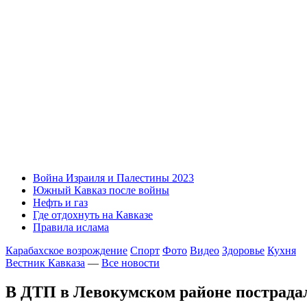
Война Израиля и Палестины 2023
Южный Кавказ после войны
Нефть и газ
Где отдохнуть на Кавказе
Правила ислама
Карабахское возрождение
Спорт
Фото
Видео
Здоровье
Кухня
Вестник Кавказа
—
Все новости
В ДТП в Левокумском районе пострадали