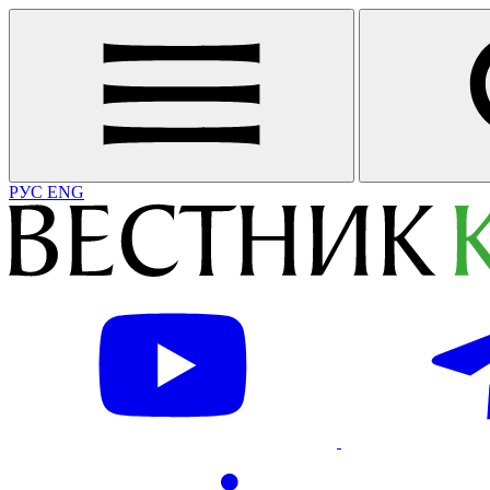
РУС
ENG