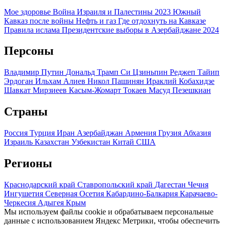
Мое здоровье
Война Израиля и Палестины 2023
Южный
Кавказ после войны
Нефть и газ
Где отдохнуть на Кавказе
Правила ислама
Президентские выборы в Азербайджане 2024
Персоны
Владимир Путин
Дональд Трамп
Си Цзиньпин
Реджеп Тайип
Эрдоган
Ильхам Алиев
Никол Пашинян
Ираклий Кобахидзе
Шавкат Мирзиеев
Касым-Жомарт Токаев
Масуд Пезешкиан
Страны
Россия
Турция
Иран
Азербайджан
Армения
Грузия
Абхазия
Израиль
Казахстан
Узбекистан
Китай
США
Регионы
Краснодарский край
Ставропольский край
Дагестан
Чечня
Ингушетия
Северная Осетия
Кабардино-Балкария
Карачаево-
Черкесия
Адыгея
Крым
Мы используем файлы cookie и обрабатываем персональные
данные с использованием Яндекс Метрики, чтобы обеспечить