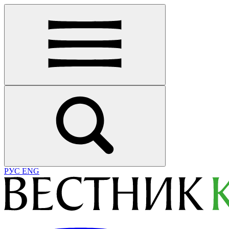
РУС
ENG