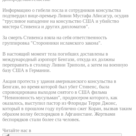
Информацию о гибели посла и сотрудников консульства
подтвердил вице-премьер Ливии Мустафа Абисагур, осудив
"трусливое нападение на консульство США и убийство
мистера Стивенса и других дипломатов".
За смерть Стивенса взяла на себя ответственность
группировка "Сторонники исламского закона".
В настоящий момент тела погибших доставлены в
международный аэропорт Бенгази, откуда их должны
переправить в столицу Ливии Триполи, а затем на военную
базу США в Германии.
Акция протеста у здания американского консульства в
Бенгази, во время которой был убит Стивенс, была
спровоцирована выходом снятого в США фильма
"Невиновность мусульман", продюсером которого, как
оказалось, выступил пастор из Флориды Терри Джонс,
который в прошлом году публично сжег Коран, вызвав таким
образом волну беспорядков в Афганистане. Жертвами
беспорядков стали более ста человек.
Читайте нас в