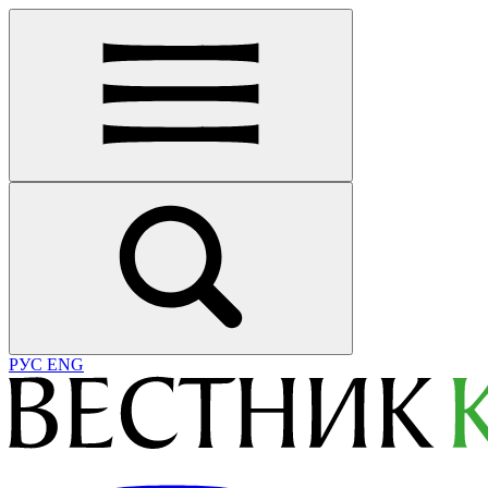
РУС
ENG