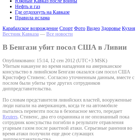
Южный Кавказ после войны
Нефть и газ
Где отдохнуть на Кавказе
Правила ислама
Карабахское возрождение
Спорт
Фото
Видео
Здоровье
Кухня
Вестник Кавказа
—
Все новости
В Бенгази убит посол США в Ливии
Опубликовано: 15:14, 12 сен 2012 (UTC+3 MSK)
Убитым накануне во время нападения на американское
консульство в ливийском Бенгази оказался сам посол США
Кристофер Стивенс. Согласно уточненным данным, вместе с
послом были убиты трое других сотрудников
диппредставительства.
По словам представителя ливийских властей, вооруженные
люди напали на американцев, когда те на автомобиле
пытались перевезти посла в безопасное место, передает
Reuters
. Стивенс, два его охранника и не опознанный пока
сотрудник консульства погибли в результате отравления
угарным газом после ракетной атаки. Серьезные ранения во
время атаки получили еще двое служащих
диппредставительства.