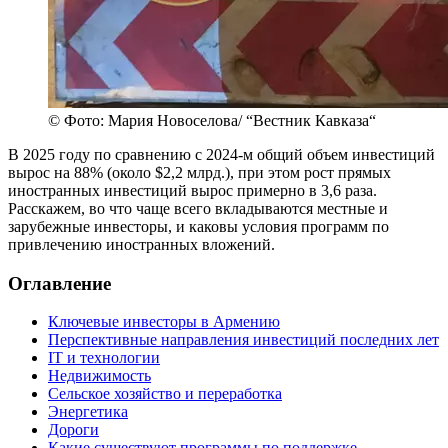
© Фото: Мария Новоселова/ “Вестник Кавказа“
В 2025 году по сравнению с 2024-м общий объем инвестиций
вырос на 88% (около $2,2 млрд.), при этом рост прямых
иностранных инвестиций вырос примерно в 3,6 раза.
Расскажем, во что чаще всего вкладываются местные и
зарубежные инвесторы, и каковы условия программ по
привлечению иностранных вложений.
Оглавление
Ключевые инвесторы в Армению
Перспективные направления инвестиций последних лет
IT и технологии
Недвижимость
Сельское хозяйство и переработка
Энергетика
Дороги
Какие существуют программы по поддержке