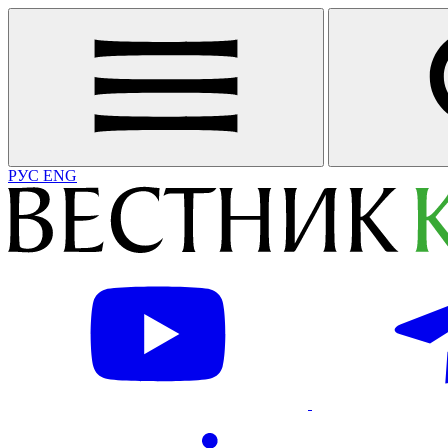
РУС
ENG