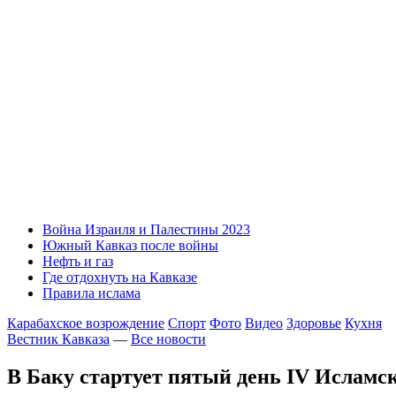
Война Израиля и Палестины 2023
Южный Кавказ после войны
Нефть и газ
Где отдохнуть на Кавказе
Правила ислама
Карабахское возрождение
Спорт
Фото
Видео
Здоровье
Кухня
Вестник Кавказа
—
Все новости
В Баку стартует пятый день IV Исламск