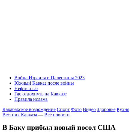
Война Израиля и Палестины 2023
Южный Кавказ после войны
Нефть и газ
Где отдохнуть на Кавказе
Правила ислама
Карабахское возрождение
Спорт
Фото
Видео
Здоровье
Кухня
Вестник Кавказа
—
Все новости
В Баку прибыл новый посол США