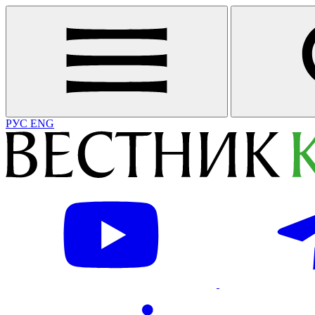
РУС
ENG