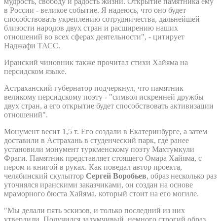
мудрость, свободу и радость жизни. Открытие памятника ему
в России - великое событие. Я надеюсь, что оно будет
способствовать укреплению сотрудничества, дальнейшей
близости народов двух стран и расширению наших
отношений во всех сферах деятельности", - цитирует
Наджафи ТАСС.
Иранский чиновник также прочитал стихи Хайяма на
персидском языке.
Астраханский губернатор подчеркнул, что памятник
великому персидскому поэту - "символ искренней дружбы
двух стран, а его открытие будет способствовать активизации
отношений".
Монумент весит 1,5 т. Его создали в Екатеринбурге, а затем
доставили в Астрахань в студенческий парк, где ранее
установили монумент туркменскому поэту Махтумкули
Фраги. Памятник представляет стоящего Омара Хайяма, с
пером и книгой в руках. Как поведал автор проекта,
челябинский скульптор
Сергей Воробьев
, образ несколько раз
уточнялся иранскими заказчиками, он создан на основе
мраморного бюста Хайяма, который стоит на его могиле.
"Мы делали пять эскизов, и только последний из них
утвердили. Получился задумчивый, немного строгий образ.