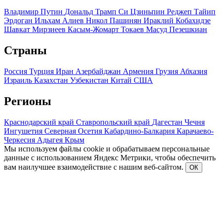
Владимир Путин
Дональд Трамп
Си Цзиньпин
Реджеп Тайип
Эрдоган
Ильхам Алиев
Никол Пашинян
Ираклий Кобахидзе
Шавкат Мирзиеев
Касым-Жомарт Токаев
Масуд Пезешкиан
Страны
Россия
Турция
Иран
Азербайджан
Армения
Грузия
Абхазия
Израиль
Казахстан
Узбекистан
Китай
США
Регионы
Краснодарский край
Ставропольский край
Дагестан
Чечня
Ингушетия
Северная Осетия
Кабардино-Балкария
Карачаево-
Черкесия
Адыгея
Крым
Мы используем файлы cookie и обрабатываем персональные
данные с использованием Яндекс Метрики, чтобы обеспечить
вам наилучшее взаимодействие с нашим веб-сайтом.
ОК