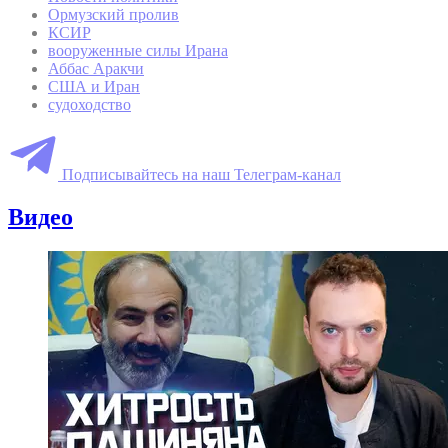
Ормузский пролив
КСИР
вооруженные силы Ирана
Аббас Аракчи
США и Иран
судоходство
Подписывайтесь на наш Телеграм-канал
Видео