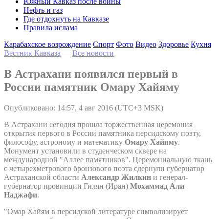
Южный Кавказ после войны
Нефть и газ
Где отдохнуть на Кавказе
Правила ислама
Карабахское возрождение
Спорт
Фото
Видео
Здоровье
Кухня
Вестник Кавказа
—
Все новости
В Астрахани появился первый в
России памятник Омару Хайяму
Опубликовано: 14:57, 4 авг 2016 (UTC+3 MSK)
В Астрахани сегодня прошла торжественная церемония
открытия первого в России памятника персидскому поэту,
философу, астроному и математику
Омару Хайяму
.
Монумент установили в студенческом сквере на
международной "Аллее памятников". Церемониальную ткань
с четырехметрового бронзового поэта сдернули губернатор
Астраханской области
Александр Жилкин
и генерал-
губернатор провинции Гилян (Иран)
Мохаммад Али
Наджафи
.
"Омар Хайям в персидской литературе символизирует