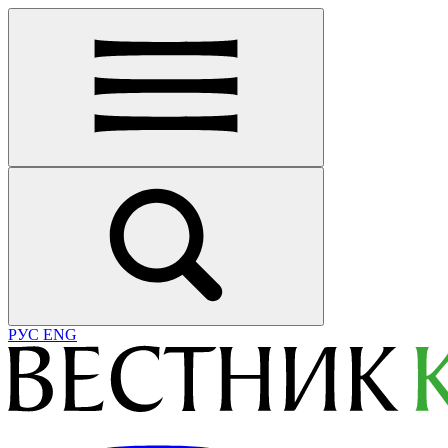
РУС
ENG