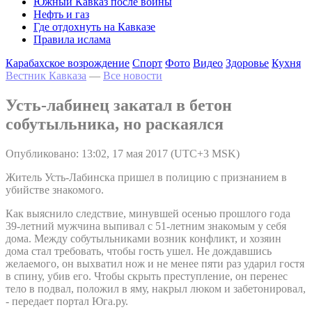
Южный Кавказ после войны
Нефть и газ
Где отдохнуть на Кавказе
Правила ислама
Карабахское возрождение
Спорт
Фото
Видео
Здоровье
Кухня
Вестник Кавказа
—
Все новости
Усть-лабинец закатал в бетон
собутыльника, но раскаялся
Опубликовано: 13:02, 17 мая 2017 (UTC+3 MSK)
Житель Усть-Лабинска пришел в полицию с признанием в
убийстве знакомого.
Как выяснило следствие, минувшей осенью прошлого года
39-летний мужчина выпивал с 51-летним знакомым у себя
дома. Между собутыльниками возник конфликт, и хозяин
дома стал требовать, чтобы гость ушел. Не дождавшись
желаемого, он выхватил нож и не менее пяти раз ударил гостя
в спину, убив его. Чтобы скрыть преступление, он перенес
тело в подвал, положил в яму, накрыл люком и забетонировал,
- передает портал Юга.ру.