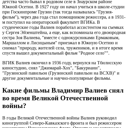
детства часто бывал в родовом селе в Знаурском районе
Южной Осетии. В 1927 году он начал учиться в школе-студии
при Госкинпроме Грузии (так тогда называлась "Грузия-
фильм"), через два года стал помощником режиссера, а в 1931-
м поступил на операторский факультет ВГИКа. В
студенческие годы Валиев поработал ассистентом на съемках
у Сергея Эйзенштейна, а еще, как вспоминала его двоюродная
сестра Зоя Валиева, "вместе с однокурсниками Ермаковым,
Маршаллом и Лисицыным" приезжал в Южную Осетию и
снимал "природу, жителей села, тружеников, и в итоге время
спустя вышел документальный фильм "Родное село"".
ВГИК Валиев окончил в 1936 году, вернулся на Тбилисскую
киностудию, снял "Джимарай-Хох", "Бакуриани",
"Грузинский павильон (Грузинский павильон на ВСХВ)" и
другие документальные и научно-популярные фильмы.
Какие фильмы Владимир Валиев снял
во время Великой Отечественной
войны?
В годы Великой Отечественной войны Валиев руководил
киногруппой Северо-Кавказского фронта и был режиссером