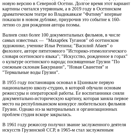
новую версию в Северной Осетии. Долгое время этот вариант
картины считался утерянным, а в 2019 году в Осетинском
драматическом театре во Владикавказе "Фатиму" впервые
показали в новом дубляже, приурочив это событие к 160-
летию со дня рождения автора поэмы.
Валиев снял более 100 документальных фильмов, в числе
самых известных — "Махарбек Туганов" об осетинском
художнике, ученике Ильи Репина; "Василий Абаев" о
филологе, авторе пятитомного "Историко-этимологического
словаря осетинского языка"; "Искусство, рожденное в горах"
о культуре осетинского народа; посвященные Грузии "По
снежным склонам Бакуриани", "Новая Сванетия" и
"Термальные воды Грузии".
В 1955 году постановщик основал в Цхинвале первую
национальную школу-студию, в которой обучали основам
режиссуры и операторской работы. Ее воспитанники сняли
документально-историческую картину, которая заняла первое
место на республиканском конкурсе любительских фильмов
Грузии. Однако из-за материальных и организационных
проблем студия вскоре закрылась.
В 1961 году режиссер получил звание заслуженного деятеля
искусств Грузинской ССР, в 1965-м стал заслуженным