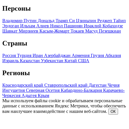
Персоны
Владимир Путин
Дональд Трамп
Си Цзиньпин
Реджеп Тайип
Эрдоган
Ильхам Алиев
Никол Пашинян
Ираклий Кобахидзе
Шавкат Мирзиеев
Касым-Жомарт Токаев
Масуд Пезешкиан
Страны
Россия
Турция
Иран
Азербайджан
Армения
Грузия
Абхазия
Израиль
Казахстан
Узбекистан
Китай
США
Регионы
Краснодарский край
Ставропольский край
Дагестан
Чечня
Ингушетия
Северная Осетия
Кабардино-Балкария
Карачаево-
Черкесия
Адыгея
Крым
Мы используем файлы cookie и обрабатываем персональные
данные с использованием Яндекс Метрики, чтобы обеспечить
вам наилучшее взаимодействие с нашим веб-сайтом.
ОК