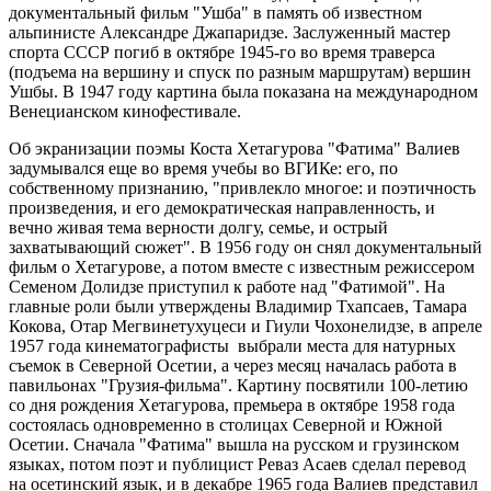
документальный фильм "Ушба" в память об известном
альпинисте Александре Джапаридзе. Заслуженный мастер
спорта СССР погиб в октябре 1945-го во время траверса
(подъема на вершину и спуск по разным маршрутам) вершин
Ушбы. В 1947 году картина была показана на международном
Венецианском кинофестивале.
Об экранизации поэмы Коста Хетагурова "Фатима" Валиев
задумывался еще во время учебы во ВГИКе: его, по
собственному признанию, "привлекло многое: и поэтичность
произведения, и его демократическая направленность, и
вечно живая тема верности долгу, семье, и острый
захватывающий сюжет". В 1956 году он снял документальный
фильм о Хетагурове, а потом вместе с известным режиссером
Семеном Долидзе приступил к работе над "Фатимой". На
главные роли были утверждены Владимир Тхапсаев, Тамара
Кокова, Отар Мегвинетухуцеси и Гиули Чохонелидзе, в апреле
1957 года кинематографисты выбрали места для натурных
съемок в Северной Осетии, а через месяц началась работа в
павильонах "Грузия-фильма". Картину посвятили 100-летию
со дня рождения Хетагурова, премьера в октябре 1958 года
состоялась одновременно в столицах Северной и Южной
Осетии. Сначала "Фатима" вышла на русском и грузинском
языках, потом поэт и публицист Реваз Асаев сделал перевод
на осетинский язык, и в декабре 1965 года Валиев представил