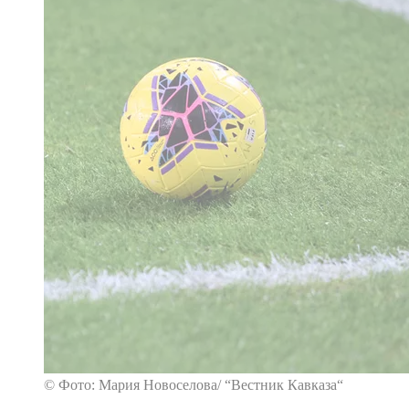
© Фото: Мария Новоселова/ “Вестник Кавказа“