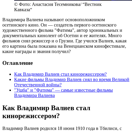
© Фото: Анастасия Тесемникова/ “Вестник
Кавказа“
Владимира Валиева называют основоположником
осетинского кино. Он — создатель первого осетинского
художественного фильма "Фатима", автор хроникальных и
документальных кинолент об Осетии и ее жителях. Много
фильмов снял режиссер и о Грузии. Где учился Валиев, какая
его картина была показана на Венецианском кинофестивале,
какие награды и звания получил?
Оглавление
Как Владимир Валиев стал кинорежиссером?
Какие фильмы Владимир Валиев снял во время Великой
Отечественной войны?
"Ушба" и "Фатима" — самые известные фильмы
Владимира Валиева
Как Владимир Валиев стал
кинорежиссером?
Владимир Валиев родился 18 июня 1910 года в Тбилиси, с