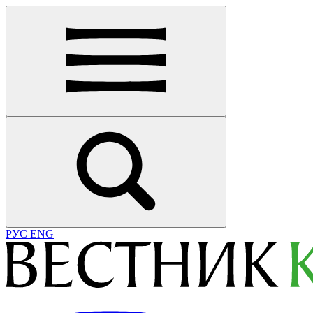
РУС
ENG