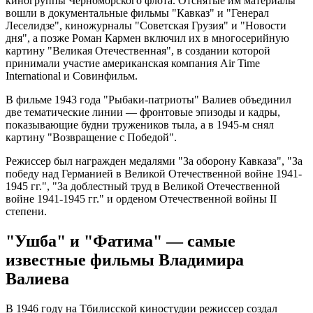
киногруппы Черноморского флота. Отснятые им материалы
вошли в документальные фильмы "Кавказ" и "Генерал
Леселидзе", киножурналы "Советская Грузия" и "Новости
дня", а позже Роман Кармен включил их в многосерийную
картину "Великая Отечественная", в создании которой
принимали участие американская компания Air Time
International и Совинфильм.
В фильме 1943 года "Рыбаки-патриоты" Валиев объединил
две тематические линии — фронтовые эпизоды и кадры,
показывающие будни тружеников тыла, а в 1945-м снял
картину "Возвращение с Победой".
Режиссер был награжден медалями "За оборону Кавказа", "За
победу над Германией в Великой Отечественной войне 1941-
1945 гг.", "За доблестный труд в Великой Отечественной
войне 1941-1945 гг." и орденом Отечественной войны II
степени.
"Ушба" и "Фатима" — самые
известные фильмы Владимира
Валиева
В 1946 году на Тбилисской киностудии режиссер создал