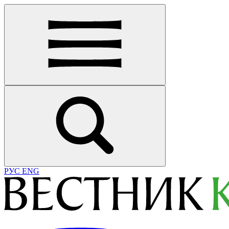
РУС
ENG