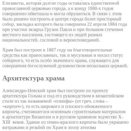
Елизаветы, которая долгие годы оставалась единственной
православной церковью города, а к концу 1880-х годов
совершенно обветшала и могла обрушиться. В связи с этим
было решено построить в центре города более просторный
собор, закладка которого была совершена 22 апреля 1884 года
при участии экзарха Грузии Павла и при большом стечении
местного населения, состоящего из людей разных
национальностей, сословий и вероисповеданий.
Храм был построен в 1887 году на благотворительные
средства как православных, так и мусульман и носил статус
соборного, то есть особо значимого храма, служащего для
совершения богослужений духовенством нескольких церквей.
Архитектура храма
Александро-Невский храм был построен по проекту
архитектора Гольма и под его руководством в византийском
стиле из так называемой «плинфы» (от греч. слова –
«кирпич»), то есть широкого и плоского обожженного
кирпича, считавшегося основным строительным материалом
в архитектуре Византии и в русском храмовом зодчестве X-
XIII веков. Здание из темно-красного кирпича было украшено
витражами и резьбой по Храм в эпоху атеизма