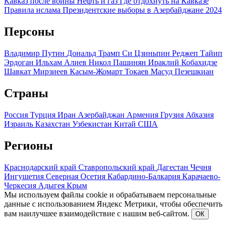
Кавказ после войны
Нефть и газ
Где отдохнуть на Кавказе
Правила ислама
Президентские выборы в Азербайджане 2024
Персоны
Владимир Путин
Дональд Трамп
Си Цзиньпин
Реджеп Тайип
Эрдоган
Ильхам Алиев
Никол Пашинян
Ираклий Кобахидзе
Шавкат Мирзиеев
Касым-Жомарт Токаев
Масуд Пезешкиан
Страны
Россия
Турция
Иран
Азербайджан
Армения
Грузия
Абхазия
Израиль
Казахстан
Узбекистан
Китай
США
Регионы
Краснодарский край
Ставропольский край
Дагестан
Чечня
Ингушетия
Северная Осетия
Кабардино-Балкария
Карачаево-
Черкесия
Адыгея
Крым
Мы используем файлы cookie и обрабатываем персональные
данные с использованием Яндекс Метрики, чтобы обеспечить
вам наилучшее взаимодействие с нашим веб-сайтом.
ОК