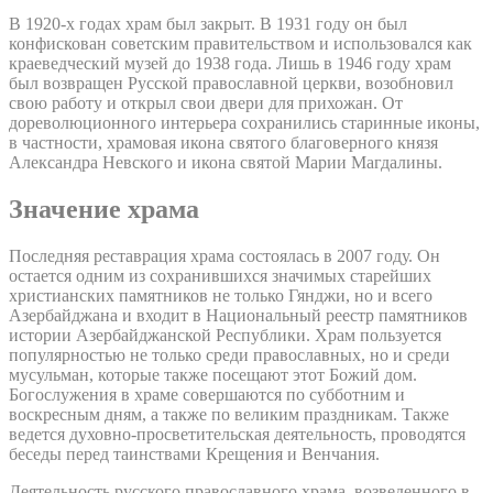
В 1920-х годах храм был закрыт. В 1931 году он был
конфискован советским правительством и использовался как
краеведческий музей до 1938 года. Лишь в 1946 году храм
был возвращен Русской православной церкви, возобновил
свою работу и открыл свои двери для прихожан. От
дореволюционного интерьера сохранились старинные иконы,
в частности, храмовая икона святого благоверного князя
Александра Невского и икона святой Марии Магдалины.
Значение храма
Последняя реставрация храма состоялась в 2007 году. Он
остается одним из сохранившихся значимых старейших
христианских памятников не только Гянджи, но и всего
Азербайджана и входит в Национальный реестр памятников
истории Азербайджанской Республики. Храм пользуется
популярностью не только среди православных, но и среди
мусульман, которые также посещают этот Божий дом.
Богослужения в храме совершаются по субботним и
воскресным дням, а также по великим праздникам. Также
ведется духовно-просветительская деятельность, проводятся
беседы перед таинствами Крещения и Венчания.
Деятельность русского православного храма, возведенного в