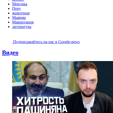
Мексика
Перу
животные
Мьянма
Мавритания
литература
Подписывайтесь на наc в Google-news
Видео