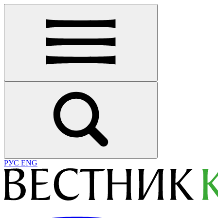
РУС
ENG