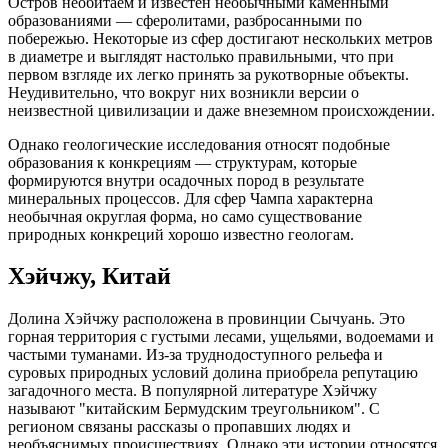
Остров необитаем и известен необычными каменными
образованиями — сферолитами, разбросанными по
побережью. Некоторые из сфер достигают нескольких метров
в диаметре и выглядят настолько правильными, что при
первом взгляде их легко принять за рукотворные объекты.
Неудивительно, что вокруг них возникли версии о
неизвестной цивилизации и даже внеземном происхождении.
Однако геологические исследования относят подобные
образования к конкрециям — структурам, которые
формируются внутри осадочных пород в результате
минеральных процессов. Для сфер Чампа характерна
необычная округлая форма, но само существование
природных конкреций хорошо известно геологам.
Хэйчжу, Китай
Долина Хэйчжу расположена в провинции Сычуань. Это
горная территория с густыми лесами, ущельями, водоемами и
частыми туманами. Из-за труднодоступного рельефа и
суровых природных условий долина приобрела репутацию
загадочного места. В популярной литературе Хэйчжу
называют "китайским Бермудским треугольником". С
регионом связаны рассказы о пропавших людях и
необъяснимых происшествиях. Однако эти истории относятся