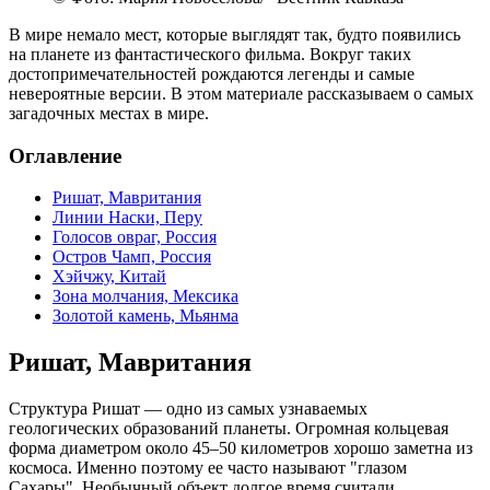
В мире немало мест, которые выглядят так, будто появились
на планете из фантастического фильма. Вокруг таких
достопримечательностей рождаются легенды и самые
невероятные версии. В этом материале рассказываем о самых
загадочных местах в мире.
Оглавление
Ришат, Мавритания
Линии Наски, Перу
Голосов овраг, Россия
Остров Чамп, Россия
Хэйчжу, Китай
Зона молчания, Мексика
Золотой камень, Мьянма
Ришат, Мавритания
Структура Ришат — одно из самых узнаваемых
геологических образований планеты. Огромная кольцевая
форма диаметром около 45–50 километров хорошо заметна из
космоса. Именно поэтому ее часто называют "глазом
Сахары". Необычный объект долгое время считали