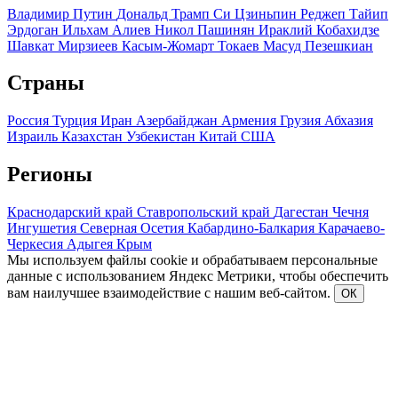
Владимир Путин
Дональд Трамп
Си Цзиньпин
Реджеп Тайип
Эрдоган
Ильхам Алиев
Никол Пашинян
Ираклий Кобахидзе
Шавкат Мирзиеев
Касым-Жомарт Токаев
Масуд Пезешкиан
Страны
Россия
Турция
Иран
Азербайджан
Армения
Грузия
Абхазия
Израиль
Казахстан
Узбекистан
Китай
США
Регионы
Краснодарский край
Ставропольский край
Дагестан
Чечня
Ингушетия
Северная Осетия
Кабардино-Балкария
Карачаево-
Черкесия
Адыгея
Крым
Мы используем файлы cookie и обрабатываем персональные
данные с использованием Яндекс Метрики, чтобы обеспечить
вам наилучшее взаимодействие с нашим веб-сайтом.
ОК