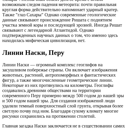
возможным следом падения метеорита: почти правильная
круглая форма действительно напоминает ударный кратер.
Также "глаз Сахары" Однако современные геологические
данные связывают происхождение Ришата с поднятием
участка земной коры и последующей эрозией. Иногда Ришат
связывают с легендарной Атлантидой. Однако
подтвержденных научных данных о том, что именно здесь
находилась мифическая цивилизация, нет.
Линии Наски, Перу
Линии Наски — огромный комплекс геоглифов на
засушливом побережье страны. Он включает изображения
животных, растений, антропоморфных и фантастических
фигур, а также многочисленные геометрические линии.
Некоторые из них протянулись на километры. Геоглифы
создавались древними обществами на территории
современного Перу примерно между 500 годом до нашей эры
и 500 годом нашей эры. Для создания изображений люди
удаляли темный поверхностный слой грунта, открывая более
светлую почву под ним. Благодаря сухому климату многие
рисунки сохранились на протяжении столетий.
Главная загадка Наски заключается не в существовании самих