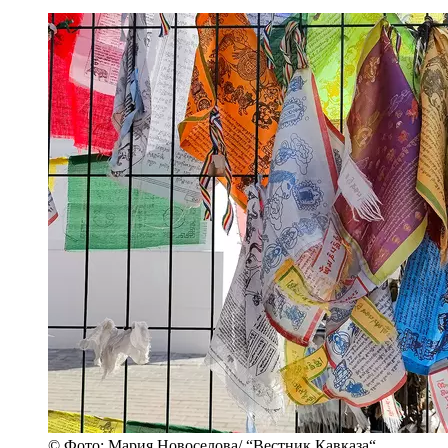
© Фото: Мария Новоселова/ “Вестник Кавказа“