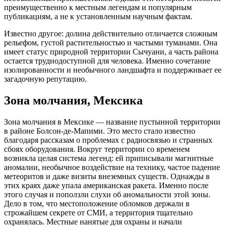
преимущественно к местным легендам и популярным
публикациям, а не к установленным научным фактам.
Известно другое: долина действительно отличается сложным
рельефом, густой растительностью и частыми туманами. Она
имеет статус природной территории Сычуани, а часть района
остается труднодоступной для человека. Именно сочетание
изолированности и необычного ландшафта и поддерживает ее
загадочную репутацию.
Зона молчания, Мексика
Зона молчания в Мексике — название пустынной территории
в районе Болсон-де-Мапими. Это место стало известно
благодаря рассказам о проблемах с радиосвязью и странных
сбоях оборудования. Вокруг территории со временем
возникла целая система легенд: ей приписывали магнитные
аномалии, необычное воздействие на технику, частое падение
метеоритов и даже визиты внеземных существ. Однажды в
этих краях даже упала американская ракета. Именно после
этого случая и поползли слухи об аномальности этой зоны.
Дело в том, что местоположение обломков держали в
строжайшем секрете от СМИ, а территория тщательно
охранялась. Местные нанятые для охраны и начали