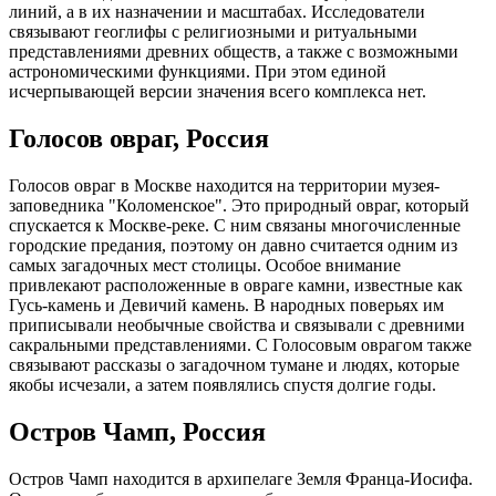
линий, а в их назначении и масштабах. Исследователи
связывают геоглифы с религиозными и ритуальными
представлениями древних обществ, а также с возможными
астрономическими функциями. При этом единой
исчерпывающей версии значения всего комплекса нет.
Голосов овраг, Россия
Голосов овраг в Москве находится на территории музея-
заповедника "Коломенское". Это природный овраг, который
спускается к Москве-реке. С ним связаны многочисленные
городские предания, поэтому он давно считается одним из
самых загадочных мест столицы. Особое внимание
привлекают расположенные в овраге камни, известные как
Гусь-камень и Девичий камень. В народных поверьях им
приписывали необычные свойства и связывали с древними
сакральными представлениями. С Голосовым оврагом также
связывают рассказы о загадочном тумане и людях, которые
якобы исчезали, а затем появлялись спустя долгие годы.
Остров Чамп, Россия
Остров Чамп находится в архипелаге Земля Франца-Иосифа.