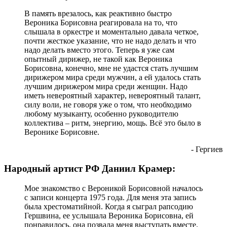
В память врезалось, как реактивно быстро
Вероника Борисовна реагировала на то, что
слышала в оркестре и моментально давала четкое,
почти жесткое указание, что не надо делать и что
надо делать вместо этого. Теперь я уже сам
опытный дирижер, не такой как Вероника
Борисовна, конечно, мне не удастся стать лучшим
дирижером мира среди мужчин, а ей удалось стать
лучшим дирижером мира среди женщин. Надо
иметь невероятный характер, невероятный талант,
силу воли, не говоря уже о том, что необходимо
любому музыканту, особенно руководителю
коллектива – ритм, энергию, мощь. Всё это было в
Веронике Борисовне.
- Гергиев
Народный артист РФ Даниил Крамер:
Мое знакомство с Вероникой Борисовной началось
с записи концерта 1975 года. Для меня эта запись
была хрестоматийной. Когда я сыграл рапсодию
Гершвина, ее услышала Вероника Борисовна, ей
понравилось, она позвала меня выступать вместе.