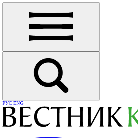
РУС
ENG