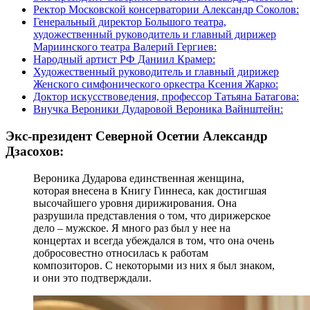
Ректор Московской консерватории Александр Соколов:
Генеральный директор Большого театра,
художественный руководитель и главный дирижер
Мариинского театра Валерий Гергиев:
Народный артист РФ Даниил Крамер:
Художественный руководитель и главный дирижер
Женского симфонического оркестра Ксения Жарко:
Доктор искусствоведения, профессор Татьяна Батагова:
Внучка Вероники Дударовой Вероника Вайнштейн:
Экс-президент Северной Осетии Александр
Дзасохов:
Вероника Дударова единственная женщина,
которая внесена в Книгу Гиннеса, как достигшая
высочайшего уровня дирижирования. Она
разрушила представления о том, что дирижерское
дело – мужское. Я много раз был у нее на
концертах и всегда убеждался в том, что она очень
добросовестно относилась к работам
композиторов. С некоторыми из них я был знаком,
и они это подтверждали.