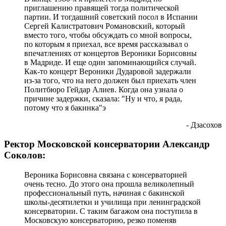
приглашению правящей тогда политической
партии. И тогдашний советский посол в Испании
Сергей Калистратович Романовский, который
вместо того, чтобы обсуждать со мной вопросы,
по которым я приехал, все время рассказывал о
впечатлениях от концертов Вероники Борисовны
в Мадриде. И еще один запоминающийся случай.
Как-то концерт Вероники Дударовой задержали
из-за того, что на него должен был приехать член
Политбюро Гейдар Алиев. Когда она узнала о
причине задержки, сказала: "Ну и что, я рада,
потому что я бакинка"э
- Дзасохов
Ректор Московской консерватории Александр
Соколов:
Вероника Борисовна связана с консерваторией
очень тесно. До этого она прошла великолепный
профессиональный путь, начиная с бакинской
школы-десятилетки и училища при ленинградской
консерватории. С таким багажом она поступила в
Московскую консерваторию, резко поменяв