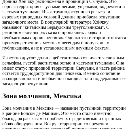
Долина Хэйчжу расположена в провинции Сычуань. Это
горная территория с густыми лесами, ущельями, водоемами и
частыми туманами. Из-за труднодоступного рельефа и
суровых природных условий долина приобрела репутацию
загадочного места. В популярной литературе Хэйчжу
называют "китайским Бермудским треугольником". С
регионом связаны рассказы о пропавших людях и
необъяснимых происшествиях. Однако эти истории относятся
преимущественно к местным легендам и популярным
публикациям, а не к установленным научным фактам.
Известно другое: долина действительно отличается сложным
рельефом, густой растительностью и частыми туманами. Она
имеет статус природной территории Сычуани, а часть района
остается труднодоступной для человека. Именно сочетание
изолированности и необычного ландшафта и поддерживает ее
загадочную репутацию.
Зона молчания, Мексика
Зона молчания в Мексике — название пустынной территории
в районе Болсон-де-Мапими. Это место стало известно
благодаря рассказам о проблемах с радиосвязью и странных
сбоях оборудования. Вокруг территории со временем
возникла целая система легенд: ей приписывали магнитные