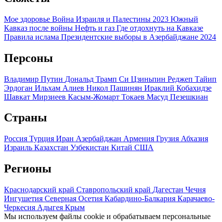
Мое здоровье
Война Израиля и Палестины 2023
Южный
Кавказ после войны
Нефть и газ
Где отдохнуть на Кавказе
Правила ислама
Президентские выборы в Азербайджане 2024
Персоны
Владимир Путин
Дональд Трамп
Си Цзиньпин
Реджеп Тайип
Эрдоган
Ильхам Алиев
Никол Пашинян
Ираклий Кобахидзе
Шавкат Мирзиеев
Касым-Жомарт Токаев
Масуд Пезешкиан
Страны
Россия
Турция
Иран
Азербайджан
Армения
Грузия
Абхазия
Израиль
Казахстан
Узбекистан
Китай
США
Регионы
Краснодарский край
Ставропольский край
Дагестан
Чечня
Ингушетия
Северная Осетия
Кабардино-Балкария
Карачаево-
Черкесия
Адыгея
Крым
Мы используем файлы cookie и обрабатываем персональные