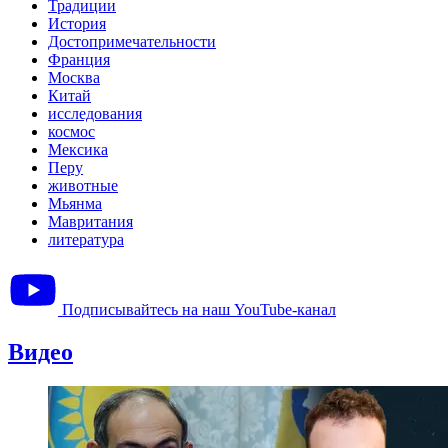
Традиции
История
Достопримечательности
Франция
Москва
Китай
исследования
космос
Мексика
Перу
животные
Мьянма
Мавритания
литература
Подписывайтесь на наш YouTube-канал
Видео