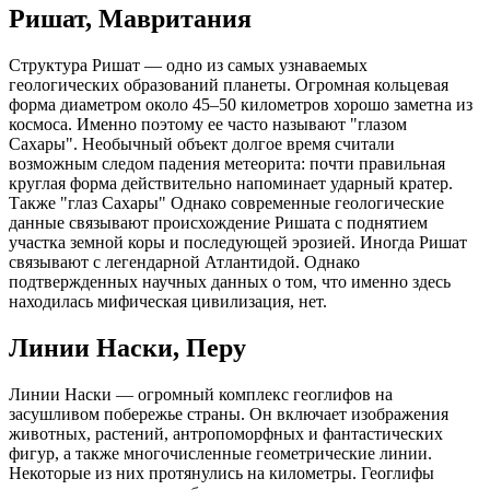
Ришат, Мавритания
Структура Ришат — одно из самых узнаваемых
геологических образований планеты. Огромная кольцевая
форма диаметром около 45–50 километров хорошо заметна из
космоса. Именно поэтому ее часто называют "глазом
Сахары". Необычный объект долгое время считали
возможным следом падения метеорита: почти правильная
круглая форма действительно напоминает ударный кратер.
Также "глаз Сахары" Однако современные геологические
данные связывают происхождение Ришата с поднятием
участка земной коры и последующей эрозией. Иногда Ришат
связывают с легендарной Атлантидой. Однако
подтвержденных научных данных о том, что именно здесь
находилась мифическая цивилизация, нет.
Линии Наски, Перу
Линии Наски — огромный комплекс геоглифов на
засушливом побережье страны. Он включает изображения
животных, растений, антропоморфных и фантастических
фигур, а также многочисленные геометрические линии.
Некоторые из них протянулись на километры. Геоглифы