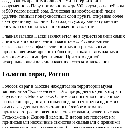
создавались древними обществами на территории
современного Перу примерно между 500 годом до нашей эры
и 500 годом нашей эры. Для создания изображений люди
удаляли темный поверхностный слой грунта, открывая более
светлую почву под ним. Благодаря сухому климату многие
рисунки сохранились на протяжении столетий.
Главная загадка Наски заключается не в существовании самих
линий, а в их назначении и масштабах. Исследователи
связывают геоглифы с религиозными и ритуальными
представлениями древних обществ, а также с возможными
астрономическими функциями. При этом единой
исчерпывающей версии значения всего комплекса нет.
Голосов овраг, Россия
Голосов овраг в Москве находится на территории музея-
заповедника "Коломенское". Это природный овраг, который
спускается к Москве-реке. С ним связаны многочисленные
городские предания, поэтому он давно считается одним из
самых загадочных мест столицы. Особое внимание
привлекают расположенные в овраге камни, известные как
Гусь-камень и Девичий камень. В народных поверьях им
приписывали необычные свойства и связывали с древними
сакральными представлениями. С Голосовым оврагом также