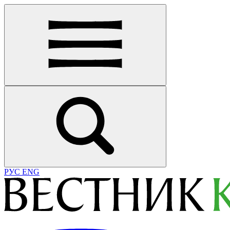
РУС
ENG