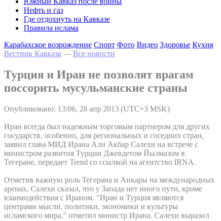
Южный Кавказ после войны
Нефть и газ
Где отдохнуть на Кавказе
Правила ислама
Карабахское возрождение
Спорт
Фото
Видео
Здоровье
Кухня
Вестник Кавказа
—
Все новости
Турция и Иран не позволят врагам
поссорить мусульманские страны
Опубликовано: 13:06, 28 апр 2013 (UTC+3 MSK)
Иран всегда был надежным торговым партнером для других
государств, особенно, для региональных и соседних стран,
заявил глава МИД Ирана Али Акбар Салехи на встрече с
министром развития Турции Джевдетом Йылмазом в
Тегеране, передает Trend со ссылкой на агентство IRNA.
Отметив важную роль Тегерана и Анкары на международных
аренах, Салехи сказал, что у Запада нет иного пути, кроме
взаимодействия с Ираном. "Иран и Турция являются
центрами мысли, политики, экономики и культуры
исламского мира," отметил министр Ирана. Салехи выразил