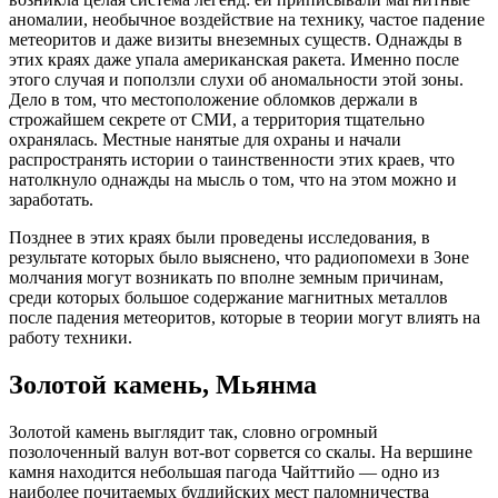
аномалии, необычное воздействие на технику, частое падение
метеоритов и даже визиты внеземных существ. Однажды в
этих краях даже упала американская ракета. Именно после
этого случая и поползли слухи об аномальности этой зоны.
Дело в том, что местоположение обломков держали в
строжайшем секрете от СМИ, а территория тщательно
охранялась. Местные нанятые для охраны и начали
распространять истории о таинственности этих краев, что
натолкнуло однажды на мысль о том, что на этом можно и
заработать.
Позднее в этих краях были проведены исследования, в
результате которых было выяснено, что радиопомехи в Зоне
молчания могут возникать по вполне земным причинам,
среди которых большое содержание магнитных металлов
после падения метеоритов, которые в теории могут влиять на
работу техники.
Золотой камень, Мьянма
Золотой камень выглядит так, словно огромный
позолоченный валун вот-вот сорвется со скалы. На вершине
камня находится небольшая пагода Чайттийо — одно из
наиболее почитаемых буддийских мест паломничества