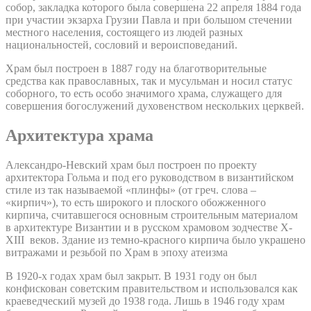
собор, закладка которого была совершена 22 апреля 1884 года
при участии экзарха Грузии Павла и при большом стечении
местного населения, состоящего из людей разных
национальностей, сословий и вероисповеданий.
Храм был построен в 1887 году на благотворительные
средства как православных, так и мусульман и носил статус
соборного, то есть особо значимого храма, служащего для
совершения богослужений духовенством нескольких церквей.
Архитектура храма
Александро-Невский храм был построен по проекту
архитектора Гольма и под его руководством в византийском
стиле из так называемой «плинфы» (от греч. слова –
«кирпич»), то есть широкого и плоского обожженного
кирпича, считавшегося основным строительным материалом
в архитектуре Византии и в русском храмовом зодчестве X-
XIII веков. Здание из темно-красного кирпича было украшено
витражами и резьбой по Храм в эпоху атеизма
В 1920-х годах храм был закрыт. В 1931 году он был
конфискован советским правительством и использовался как
краеведческий музей до 1938 года. Лишь в 1946 году храм