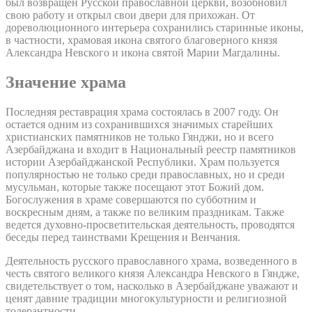
был возвращен Русской православной церкви, возобновил
свою работу и открыл свои двери для прихожан. От
дореволюционного интерьера сохранились старинные иконы,
в частности, храмовая икона святого благоверного князя
Александра Невского и икона святой Марии Магдалины.
Значение храма
Последняя реставрация храма состоялась в 2007 году. Он
остается одним из сохранившихся значимых старейших
христианских памятников не только Гянджи, но и всего
Азербайджана и входит в Национальный реестр памятников
истории Азербайджанской Республики. Храм пользуется
популярностью не только среди православных, но и среди
мусульман, которые также посещают этот Божий дом.
Богослужения в храме совершаются по субботним и
воскресным дням, а также по великим праздникам. Также
ведется духовно-просветительская деятельность, проводятся
беседы перед таинствами Крещения и Венчания.
Деятельность русского православного храма, возведенного в
честь святого великого князя Александра Невского в Гяндже,
свидетельствует о том, насколько в Азербайджане уважают и
ценят давние традиции многокультурности и религиозной
толерантности.