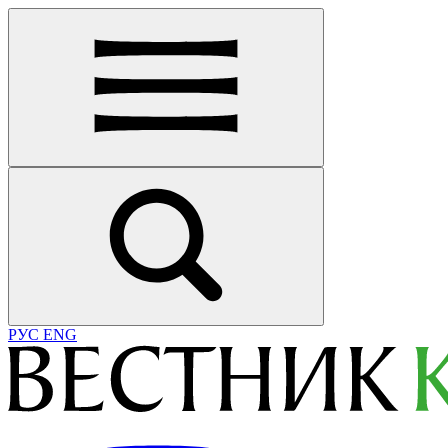
РУС
ENG