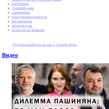
население
Азербайджан
памятники
благотворительность
реставрация
архитектура
религии на Кавказе
Подписывайтесь на наc в Google-news
Видео