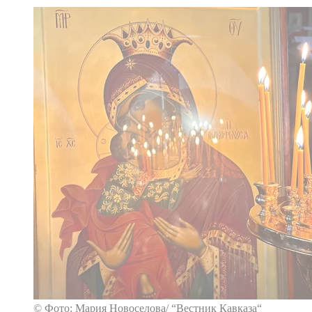
© Фото: Мария Новоселова/ “Вестник Кавказа“