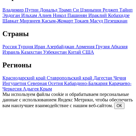
Владимир Путин
Дональд Трамп
Си Цзиньпин
Реджеп Тайип
Эрдоган
Ильхам Алиев
Никол Пашинян
Ираклий Кобахидзе
Шавкат Мирзиеев
Касым-Жомарт Токаев
Масуд Пезешкиан
Страны
Россия
Турция
Иран
Азербайджан
Армения
Грузия
Абхазия
Израиль
Казахстан
Узбекистан
Китай
США
Регионы
Краснодарский край
Ставропольский край
Дагестан
Чечня
Ингушетия
Северная Осетия
Кабардино-Балкария
Карачаево-
Черкесия
Адыгея
Крым
Мы используем файлы cookie и обрабатываем персональные
данные с использованием Яндекс Метрики, чтобы обеспечить
вам наилучшее взаимодействие с нашим веб-сайтом.
ОК