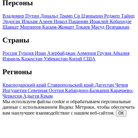
Персоны
Владимир Путин
Дональд Трамп
Си Цзиньпин
Реджеп Тайип
Эрдоган
Ильхам Алиев
Никол Пашинян
Ираклий Кобахидзе
Шавкат Мирзиеев
Касым-Жомарт Токаев
Масуд Пезешкиан
Страны
Россия
Турция
Иран
Азербайджан
Армения
Грузия
Абхазия
Израиль
Казахстан
Узбекистан
Китай
США
Регионы
Краснодарский край
Ставропольский край
Дагестан
Чечня
Ингушетия
Северная Осетия
Кабардино-Балкария
Карачаево-
Черкесия
Адыгея
Крым
Мы используем файлы cookie и обрабатываем персональные
данные с использованием Яндекс Метрики, чтобы обеспечить
вам наилучшее взаимодействие с нашим веб-сайтом.
ОК