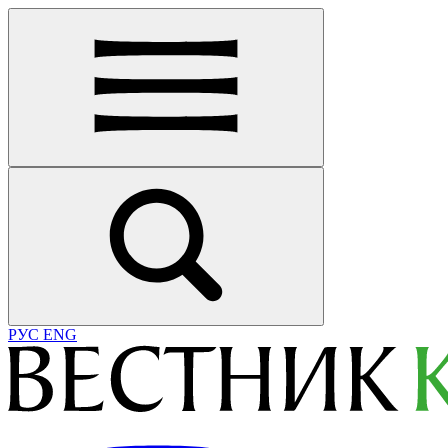
РУС
ENG