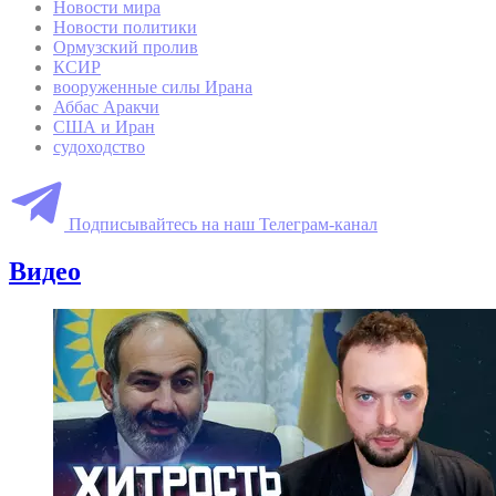
Новости мира
Новости политики
Ормузский пролив
КСИР
вооруженные силы Ирана
Аббас Аракчи
США и Иран
судоходство
Подписывайтесь на наш Телеграм-канал
Видео