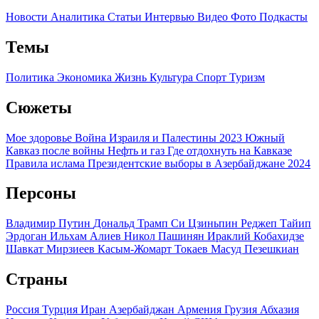
Новости
Аналитика
Статьи
Интервью
Видео
Фото
Подкасты
Темы
Политика
Экономика
Жизнь
Культура
Спорт
Туризм
Сюжеты
Мое здоровье
Война Израиля и Палестины 2023
Южный
Кавказ после войны
Нефть и газ
Где отдохнуть на Кавказе
Правила ислама
Президентские выборы в Азербайджане 2024
Персоны
Владимир Путин
Дональд Трамп
Си Цзиньпин
Реджеп Тайип
Эрдоган
Ильхам Алиев
Никол Пашинян
Ираклий Кобахидзе
Шавкат Мирзиеев
Касым-Жомарт Токаев
Масуд Пезешкиан
Страны
Россия
Турция
Иран
Азербайджан
Армения
Грузия
Абхазия