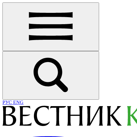
РУС
ENG