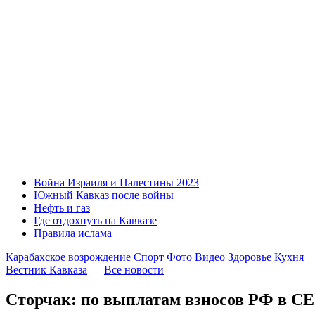
Война Израиля и Палестины 2023
Южный Кавказ после войны
Нефть и газ
Где отдохнуть на Кавказе
Правила ислама
Карабахское возрождение
Спорт
Фото
Видео
Здоровье
Кухня
Вестник Кавказа
—
Все новости
Сторчак: по выплатам взносов РФ в СЕ