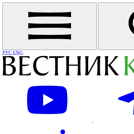
РУС
ENG